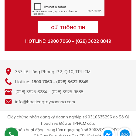
GỬI THÔNG TIN
HOTLINE: 1900 7060 - (028) 3622 8849
357 Lê Hồng Phong, P.2, Q.10, TP.HCM
Hotline:
1900 7060 - (028) 3622 8849
(028) 3925 6284 - (028) 3925 9688
info@hoctiengtaybannha.com
Giấy chứng nhận đăng ký doanh nghiệp số 0310635296 do Sở Kế
hoạch và Đầu tư TPHCM cấp.
Giấy Phép hoạt động trung tâm ngoại ngữ số 3068/QĐ-GDĐT-TC do
Sở Giáo Dục và Đào Tạo TPHCM cấp.