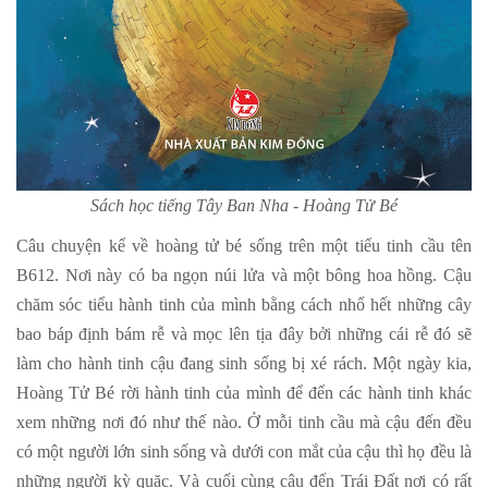
Sách học tiếng Tây Ban Nha - Hoàng Tử Bé
Câu chuyện kể về hoàng tử bé sống trên một tiểu tinh cầu tên
B612. Nơi này có ba ngọn núi lửa và một bông hoa hồng. Cậu
chăm sóc tiểu hành tinh của mình bằng cách nhổ hết những cây
bao báp định bám rễ và mọc lên tịa đây bởi những cái rễ đó sẽ
làm cho hành tinh cậu đang sinh sống bị xé rách. Một ngày kia,
Hoàng Tử Bé rời hành tinh của mình để đến các hành tinh khác
xem những nơi đó như thế nào. Ở mỗi tinh cầu mà cậu đến đều
có một người lớn sinh sống và dưới con mắt của cậu thì họ đều là
những người kỳ quặc. Và cuối cùng cậu đến Trái Đất nơi có rất