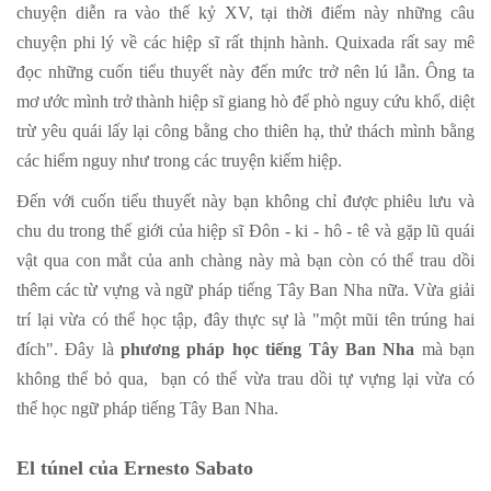
chuyện diễn ra vào thế kỷ XV, tại thời điểm này những câu
chuyện phi lý về các hiệp sĩ rất thịnh hành. Quixada rất say mê
đọc những cuốn tiểu thuyết này đến mức trở nên lú lẫn. Ông ta
mơ ước mình trở thành hiệp sĩ giang hò để phò nguy cứu khổ, diệt
trừ yêu quái lấy lại công bằng cho thiên hạ, thử thách mình bằng
các hiểm nguy như trong các truyện kiếm hiệp.
Đến với cuốn tiểu thuyết này bạn không chỉ được phiêu lưu và
chu du trong thế giới của hiệp sĩ Đôn - ki - hô - tê và gặp lũ quái
vật qua con mắt của anh chàng này mà bạn còn có thể trau dồi
thêm các từ vựng và ngữ pháp tiếng Tây Ban Nha nữa. Vừa giải
trí lại vừa có thể học tập, đây thực sự là "một mũi tên trúng hai
đích". Đây là
phương pháp học tiếng Tây Ban Nha
mà bạn
không thể bỏ qua, bạn có thể vừa trau dồi tự vựng lại vừa có
thể học ngữ pháp tiếng Tây Ban Nha.
El túnel của Ernesto Sabato