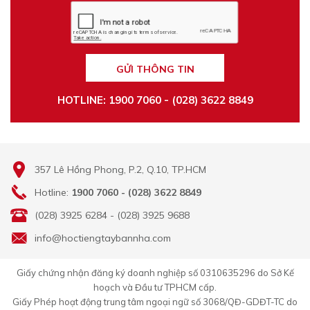
GỬI THÔNG TIN
HOTLINE: 1900 7060 - (028) 3622 8849
357 Lê Hồng Phong, P.2, Q.10, TP.HCM
Hotline:
1900 7060 - (028) 3622 8849
(028) 3925 6284 - (028) 3925 9688
info@hoctiengtaybannha.com
Giấy chứng nhận đăng ký doanh nghiệp số 0310635296 do Sở Kế
hoạch và Đầu tư TPHCM cấp.
Giấy Phép hoạt động trung tâm ngoại ngữ số 3068/QĐ-GDĐT-TC do