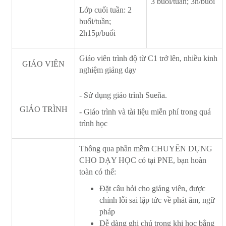
3 buổi/tuần; 3h/buổi
Lớp cuối tuần: 2
buổi/tuần;
2h15p/buổi
Giáo viên trình độ từ C1 trở lên, nhiều kinh
GIÁO VIÊN
nghiệm giảng dạy
- Sử dụng giáo trình Sueña.
GIÁO TRÌNH
- Giáo trình và tài liệu miễn phí trong quá
trình học
Thông qua phần mềm CHUYÊN DỤNG
CHO DẠY HỌC có tại PNE, bạn hoàn
toàn có thể:
Đặt câu hỏi cho giảng viên, được
chỉnh lỗi sai lập tức về phát âm, ngữ
pháp
Dễ dàng ghi chú trong khi học bằng