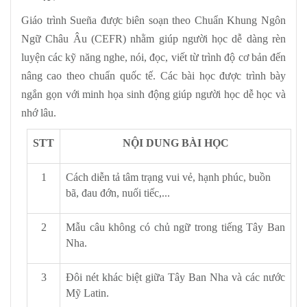
Giáo trình Sueña được biên soạn theo Chuẩn Khung Ngôn
Ngữ Châu Âu (CEFR) nhằm giúp người học dễ dàng rèn
luyện các kỹ năng nghe, nói, đọc, viết từ trình độ cơ bản đến
nâng cao theo chuẩn quốc tế. Các bài học được trình bày
ngắn gọn với minh họa sinh động giúp người học dễ học và
nhớ lâu.
STT
NỘI DUNG BÀI HỌC
1
Cách diễn tả tâm trạng vui vẻ, hạnh phúc, buồn
bã, đau đớn, nuối tiếc,...
2
Mẫu câu không có chủ ngữ trong tiếng Tây Ban
Nha.
3
Đôi nét khác biệt giữa Tây Ban Nha và các nước
Mỹ Latin.