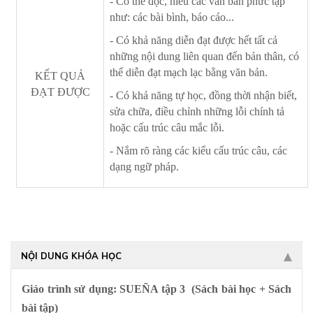
- Có thể đọc, hiểu các văn bản phức tạp
như: các bài bình, báo cáo...
- Có khả năng diễn đạt được hết tất cả
những nội dung liên quan đến bản thân, có
thể diễn đạt mạch lạc bằng văn bản.
KẾT QUẢ
ĐẠT ĐƯỢC
- Có khả năng tự học, đồng thời nhận biết,
sửa chữa, điều chỉnh những lỗi chính tả
hoặc cấu trúc câu mắc lỗi.
- Nắm rõ ràng các kiểu cấu trúc câu, các
dạng ngữ pháp.
NỘI DUNG KHÓA HỌC
Giáo trình sử dụng: SUEÑA tập 3 (Sách bài học + Sách
bài tập)