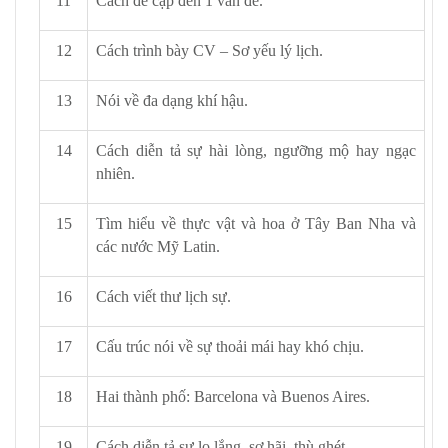
11
Cách đề cập đến 1 vấn đề.
12
Cách trình bày CV – Sơ yếu lý lịch.
13
Nói về đa dạng khí hậu.
14
Cách diễn tả sự hài lòng, ngưỡng mộ hay ngạc
nhiên.
15
Tìm hiểu về thực vật và hoa ở Tây Ban Nha và
các nước Mỹ Latin.
16
Cách viết thư lịch sự.
17
Cấu trúc nói về sự thoải mái hay khó chịu.
18
Hai thành phố: Barcelona và Buenos Aires.
19
Cách diễn tả sự lo lắng, sợ hãi, thù ghét.