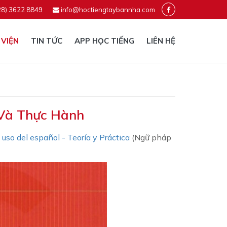
28) 3622 8849
info@hoctiengtaybannha.com
 VIỆN
TIN TỨC
APP HỌC TIẾNG
LIÊN HỆ
 Và Thực Hành
uso del español - Teoría y Práctica
(Ngữ pháp