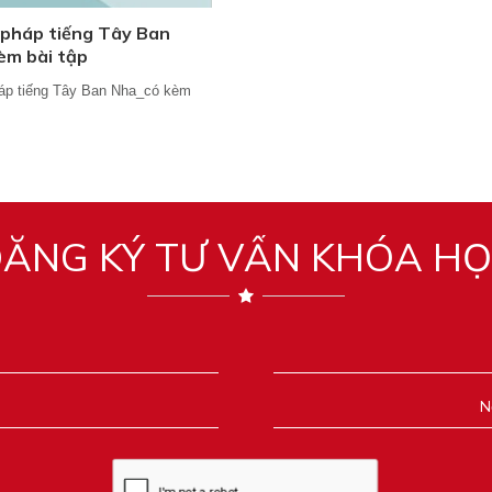
 pháp tiếng Tây Ban
èm bài tập
áp tiếng Tây Ban Nha_có kèm
ĂNG KÝ TƯ VẤN KHÓA H