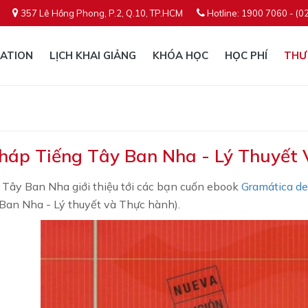
357 Lê Hồng Phong, P.2, Q.10, TP.HCM
Hotline: 1900 7060 - (0
ATION
LỊCH KHAI GIẢNG
KHÓA HỌC
HỌC PHÍ
THƯ
háp Tiếng Tây Ban Nha - Lý Thuyết
 Tây Ban Nha giới thiệu tới các bạn cuốn ebook
Gramática de 
 Ban Nha - Lý thuyết và Thực hành).