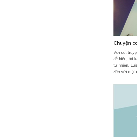
Chuyện co
Với cốt truy
dễ hiểu, tài
tự nhiên, Lu
đến với một 