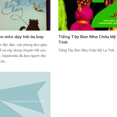
n mèo dạy hải âu bay
Tiếng Tây Ban Nha Châu Mỹ
Tinh
ện độc đáo, văn phong đơn giản,
 kể và xây dựng chuyện hết sức
Tiếng Tây Ban Nha Châu Mỹ La Tinh
is Sepúlveda đã đưa người đọc
câu...