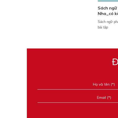
Sách ngữ
Nha_có k
Sách ngữ ph
bài tập
Đ