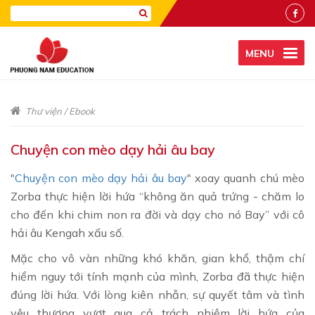
MENU
Thư viện
/
Ebook
Chuyện con mèo dạy hải âu bay
"
Chuyện con mèo dạy hải âu bay
" xoay quanh chú mèo
Zorba thực hiện lời hứa “không ăn quả trứng - chăm lo
cho đến khi chim non ra đời và dạy cho nó Bay” với cô
hải âu Kengah xấu số.
Mặc cho vô vàn những khó khăn, gian khổ, thậm chí
hiểm nguy tới tính mạnh của mình, Zorba đã thực hiện
đúng lời hứa. Với lòng kiên nhẫn, sự quyết tâm và tình
yêu thương vượt qua cả trách nhiệm lời hứa của