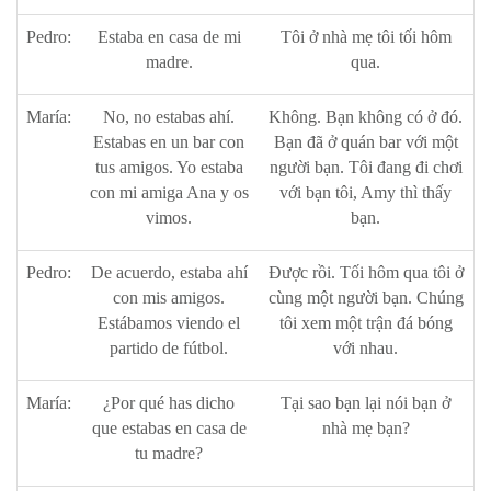
Pedro:
Estaba en casa de mi
Tôi ở nhà mẹ tôi tối hôm
madre.
qua.
María:
No, no estabas ahí.
Không. Bạn không có ở đó.
Estabas en un bar con
Bạn đã ở quán bar với một
tus amigos. Yo estaba
người bạn. Tôi đang đi chơi
con mi amiga Ana y os
với bạn tôi, Amy thì thấy
vimos.
bạn.
Pedro:
De acuerdo, estaba ahí
Được rồi. Tối hôm qua tôi ở
con mis amigos.
cùng một người bạn. Chúng
Estábamos viendo el
tôi xem một trận đá bóng
partido de fútbol.
với nhau.
María:
¿Por qué has dicho
Tại sao bạn lại nói bạn ở
que estabas en casa de
nhà mẹ bạn?
tu madre?