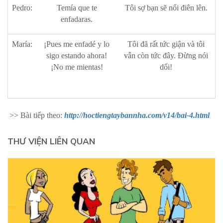
Pedro:
Temía que te
Tôi sợ bạn sẽ nổi điên lên.
enfadaras.
María:
¡Pues me enfadé y lo
Tôi đã rất tức giận và tôi
sigo estando ahora!
vẫn còn tức đây. Đừng nói
¡No me mientas!
dối!
>> Bài tiếp theo:
http://hoctiengtaybannha.com/v14/bai-4.html
THƯ VIỆN LIÊN QUAN