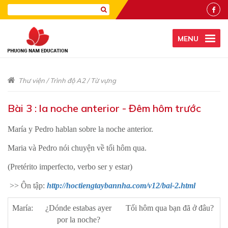
MENU
Thư viện
/
Trình độ A2
/
Từ vựng
Bài 3 : la noche anterior - Đêm hôm trước
María y Pedro hablan sobre la noche anterior.
Maria và Pedro nói chuyện về tối hôm qua.
(Pretérito imperfecto, verbo ser y estar)
>> Ôn tập:
http://hoctiengtaybannha.com/v12/bai-2.html
María:
¿Dónde estabas ayer
Tối hôm qua bạn đã ở đâu?
por la noche?