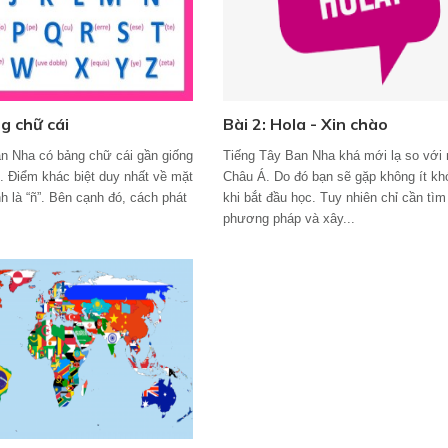
g chữ cái
Bài 2: Hola - Xin chào
n Nha có bảng chữ cái gần giống
Tiếng Tây Ban Nha khá mới lạ so với
h. Điểm khác biệt duy nhất về mặt
Châu Á. Do đó bạn sẽ gặp không ít kh
h là “ñ”. Bên cạnh đó, cách phát
khi bắt đầu học. Tuy nhiên chỉ cần tì
phương pháp và xây...