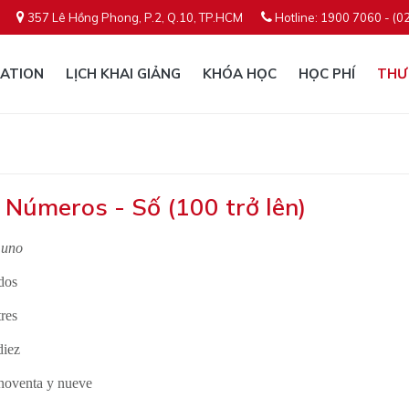
357 Lê Hồng Phong, P.2, Q.10, TP.HCM
Hotline: 1900 7060 - (0
ATION
LỊCH KHAI GIẢNG
KHÓA HỌC
HỌC PHÍ
THƯ
: Números - Số (100 trở lên)
o
uno
dos
tres
diez
 noventa y nueve