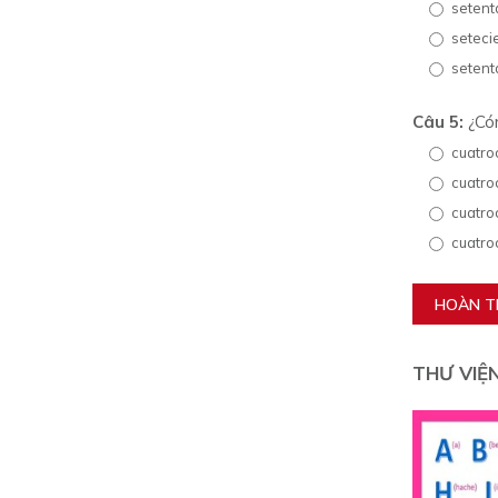
setent
seteci
setent
Câu 5:
¿Cóm
cuatro
cuatro
cuatro
cuatro
HOÀN 
THƯ VIỆ