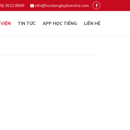
28) 3622 8849
info@hoctiengtaybannha.com
 VIỆN
TIN TỨC
APP HỌC TIẾNG
LIÊN HỆ