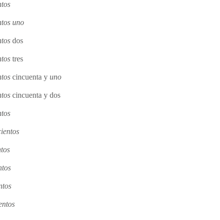
ntos
ntos uno
ntos
dos
ntos
tres
ntos
cincuenta y
uno
ntos
cincuenta y dos
ntos
cientos
ntos
ntos
ntos
entos