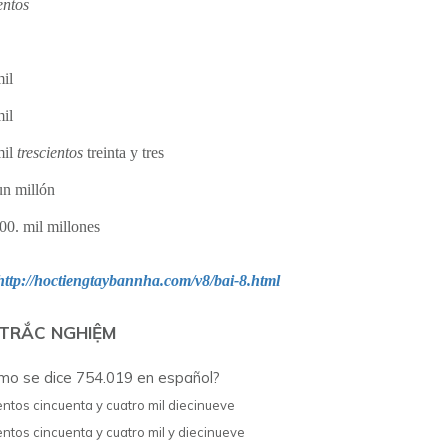
entos
mil
mil
mil
trescientos
treinta y tres
un millón
00. mil millones
http://hoctiengtaybannha.com/v8/bai-8.html
 TRẮC NGHIỆM
o se dice 754.019 en español?
entos cincuenta y cuatro mil diecinueve
entos cincuenta y cuatro mil y diecinueve