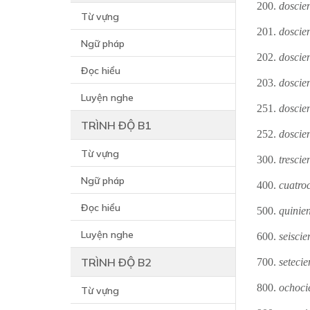
200.
doscie
Từ vựng
201.
doscie
Ngữ pháp
202.
doscie
Đọc hiểu
203.
doscie
Luyện nghe
251.
doscie
TRÌNH ĐỘ B1
252.
doscie
Từ vựng
300.
trescie
Ngữ pháp
400.
cuatro
Đọc hiểu
500.
quinie
Luyện nghe
600.
seiscie
TRÌNH ĐỘ B2
700.
setecie
800.
ochoci
Từ vựng