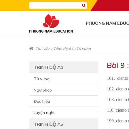
PHUONG NAM EDUC
Thư viện
/
Trình độ A1
/
Từ vựng
Bài 9 
TRÌNH ĐỘ A1
101. cient
Từ vựng
102. ciento 
Ngữ pháp
103. ciento 
Đọc hiểu
110. ciento 
Luyện nghe
199. ciento
TRÌNH ĐỘ A2