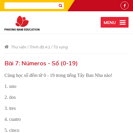
MENU
Thư viện
/
Trình độ A1
/
Từ vựng
Bài 7: Números - Số (0-19)
Cùng học số đếm từ 0 - 19 trong tiếng Tây Ban Nha nào!
1. uno
2. dos
3. tres
4. cuatro
5. cinco