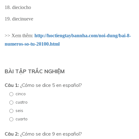
18. dieciocho
19. diecinueve
>> Xem thêm:
http://hoctiengtaybannha.com/noi-dung/bai-8-
numeros-so-tu-20100.html
BÀI TẬP TRẮC NGHIỆM
Câu 1:
¿Cómo se dice 5 en español?
cinco
cuatro
seis
cuarto
Câu 2:
¿Cómo se dice 9 en español?