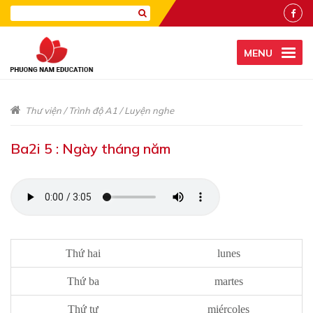
MENU
Thư viện
/
Trình độ A1
/
Luyện nghe
Ba2i 5 : Ngày tháng năm
Thứ hai
lunes
Thứ ba
martes
Thứ tư
miércoles