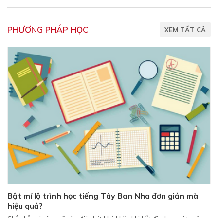
PHƯƠNG PHÁP HỌC
XEM TẤT CẢ
Bật mí lộ trình học tiếng Tây Ban Nha đơn giản mà
hiệu quả?