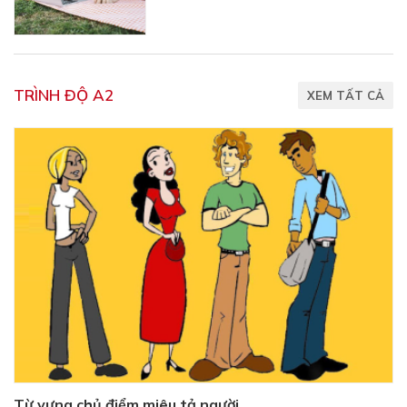
TRÌNH ĐỘ A2
XEM TẤT CẢ
Từ vựng chủ điểm miêu tả người