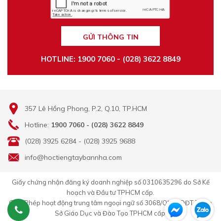
GỬI THÔNG TIN
HOTLINE: 1900 7060 - (028) 3622 8849
357 Lê Hồng Phong, P.2, Q.10, TP.HCM
Hotline:
1900 7060 - (028) 3622 8849
(028) 3925 6284 - (028) 3925 9688
info@hoctiengtaybannha.com
Giấy chứng nhận đăng ký doanh nghiệp số 0310635296 do Sở Kế
hoạch và Đầu tư TPHCM cấp.
Giấy Phép hoạt động trung tâm ngoại ngữ số 3068/QĐ-GDĐT-TC do
Sở Giáo Dục và Đào Tạo TPHCM cấp.