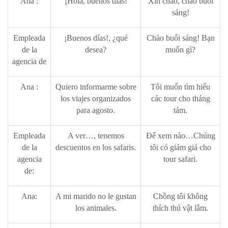
Ana :
¡Hola, buenos días!
Xin chào, chào buổi
sáng!
Empleada
¡Buenos días!, ¿qué
Chào buổi sáng! Bạn
de la
desea?
muốn gì?
agencia de
Ana :
Quiero informarme sobre
Tôi muốn tìm hiểu
los viajes organizados
các tour cho tháng
para agosto.
tám.
Empleada
A ver…, tenemos
Để xem nào…Chúng
de la
descuentos en los safaris.
tôi có giảm giá cho
agencia
tour safari.
de:
Ana:
A mi marido no le gustan
Chồng tôi không
los animales.
thích thú vật lắm.