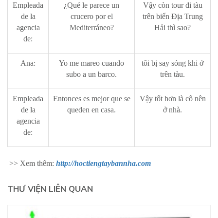
Empleada
¿Qué le parece un
Vậy còn tour đi tàu
de la
crucero por el
trên biển Địa Trung
agencia
Mediterráneo?
Hải thì sao?
de:
Ana:
Yo me mareo cuando
tôi bị say sóng khi ở
subo a un barco.
trên tàu.
Empleada
Entonces es mejor que se
Vậy tốt hơn là cô nên
de la
queden en casa.
ở nhà.
agencia
de:
>> Xem thêm:
http://hoctiengtaybannha.com
THƯ VIỆN LIÊN QUAN