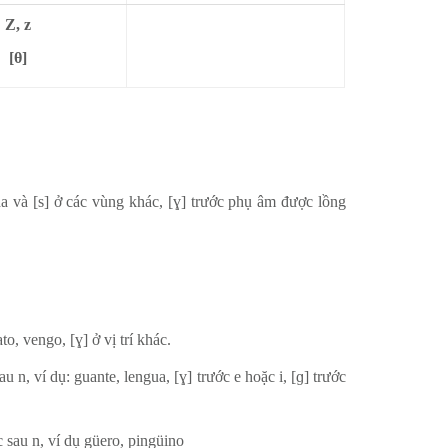
Z, z
[θ]
a và [s] ở các vùng khác, [ɣ] trước phụ âm được lồng
to, vengo, [ɣ] ở vị trí khác.
 n, ví dụ: guante, lengua, [ɣ] trước e hoặc i, [ɡ] trước
c sau n, ví dụ güero, pingüino