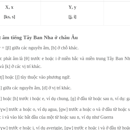
X, x
Y, y
[ks, s]
[ʝ, i]
t âm tiếng Tây Ban Nha ở châu Âu
v = [β] giữa các nguyên âm, [b] ở chỗ khác.
c phát âm là [θ] trước e hoặc i ở miền bắc và miền trung Tây Ban Nh
và [k] ở các vị trí khác.
[tʃ] hoặc [ʃ] tùy thuộc vào phương ngữ.
ð] giữa các nguyên âm, [d] ở vị trí khác.
] hoặc [h] trước i hoặc e, ví dụ chung, [ɡ] ở đầu từ hoặc sau n, ví dụ: ga
[ɣw] trước a hoặc o, ví dụ agua, [ɡw] trước a hoặc o và ở đầu từ hoặc sau
c i và vào lúc bắt đầu của một từ hoặc sau n, ví dụ như Guerra
[ɣw] trước e hoặc i, ví dụ averigüe, [ɡw] trước e hoặc i và ở đầu từ hoặ