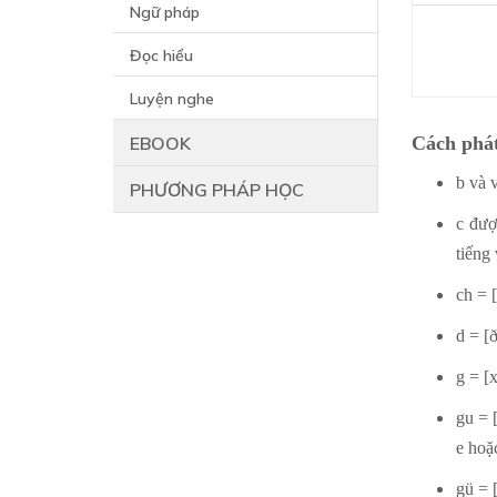
Ngữ pháp
Đọc hiểu
Luyện nghe
EBOOK
Cách phá
b và 
PHƯƠNG PHÁP HỌC
c đượ
tiếng 
ch = 
d = [
g = [x
gu = 
e hoặ
gü = 