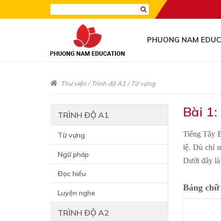
PHUONG NAM EDUC
Thư viện
/
Trình độ A1
/
Từ vựng
Bài 1:
TRÌNH ĐỘ A1
Tiếng Tây B
Từ vựng
lệ. Dù chỉ 
Ngữ pháp
Dưới đây là
Đọc hiểu
Bảng chữ 
Luyện nghe
TRÌNH ĐỘ A2