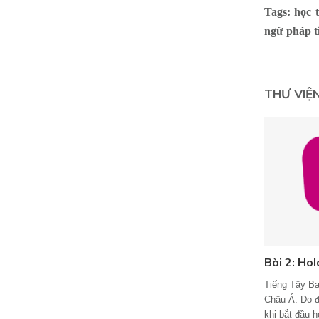
Tags: học 
ngữ pháp t
THƯ VIỆ
Bài 2: Hol
Tiếng Tây Ba
Châu Á. Do đ
khi bắt đầu 