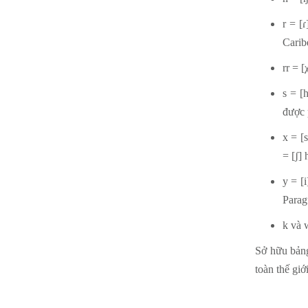
r = [
Carib
rr = [
s = [
được p
x = [
= [ʃ]
y = [
Parag
k và 
Sở hữu bảng
toàn thế giớ