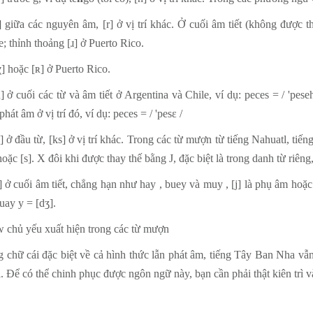
ɾ] giữa các nguyên âm, [r] ở vị trí khác. Ở cuối âm tiết (không được
e; thỉnh thoảng [ɹ] ở Puerto Rico.
χ] hoặc [ʀ] ở Puerto Rico.
h] ở cuối các từ và âm tiết ở Argentina và Chile, ví dụ: peces = / 'p
hát âm ở vị trí đó, ví dụ: peces = / 'pesε /
s] ở đầu từ, [ks] ở vị trí khác. Trong các từ mượn từ tiếng Nahuatl, t
 hoặc [s]. X đôi khi được thay thế bằng J, đặc biệt là trong danh từ riên
i] ở cuối âm tiết, chẳng hạn như hay , buey và muy , [j] là phụ âm hoặ
uay y = [dʒ].
w chủ yếu xuất hiện trong các từ mượn
 chữ cái đặc biệt về cả hình thức lẫn phát âm, tiếng Tây Ban Nha vẫ
i. Để có thể chinh phục được ngôn ngữ này, bạn cần phải thật kiên trì