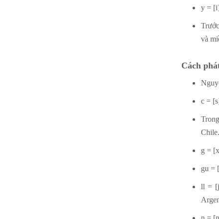
y = [i
Trước
và mi
Cách phá
Nguyê
c = [s
Trong
Chile.
g = [x
gu = [
ll = 
Argen
n = [ŋ