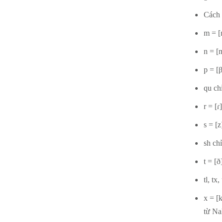
Cách 
m = [
n = [m
p = [β
qu chỉ
r = [ɾ
s = [z
sh ch
t = [ð
tl, tx
x = [
từ Na