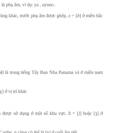
 là phụ âm, ví dụ: ya , ayuno .
vùng khác, trước phụ âm được ghép, z = [ð] ở miền bắc
biệt là trong tiếng Tây Ban Nha Panama và ở miền nam
ɣ] ở vị trí khác
n được sử dụng ở một số khu vực. ll = [ʃ] hoặc [ʒ] ở
Caribe, n cũng có thể là [ŋ] ở cuối âm tiết.