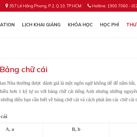
357 Lê Hồng Phong, P.2, Q.10, TP.HCM
Hotline: 1900 7060 - (0
ATION
LỊCH KHAI GIẢNG
KHÓA HỌC
HỌC PHÍ
THƯ
 Bảng chữ cái
an Nha thường được đánh giá là một ngôn ngữ không dễ để nắm bắt,
nhiều hơn 1 ký tự so với bảng chữ cái tiếng Anh nhưng những nguyên 
 những điều bạn cần biết về bảng chữ cái và cách phát âm các chữ cái
cái
A, a
B, b