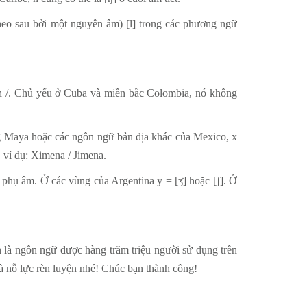
 theo sau bởi một nguyên âm) [l] trong các phương ngữ
eseh /. Chủ yếu ở Cuba và miền bắc Colombia, nó không
iếng Maya hoặc các ngôn ngữ bản địa khác của Mexico, x
g, ví dụ: Ximena / Jimena.
c phụ âm. Ở các vùng của Argentina y = [ʒ̊] hoặc [ʃ]. Ở
n là ngôn ngữ được hàng trăm triệu người sử dụng trên
 và nỗ lực rèn luyện nhé! Chúc bạn thành công!