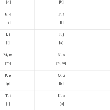
[ɑ]
[b]
E, e
F, f
[e]
[f]
I, i
J, j
[i]
[x]
M, m
N, n
[m]
[n, m]
P, p
Q, q
[p]
[k]
T, t
U, u
[t]
[u]