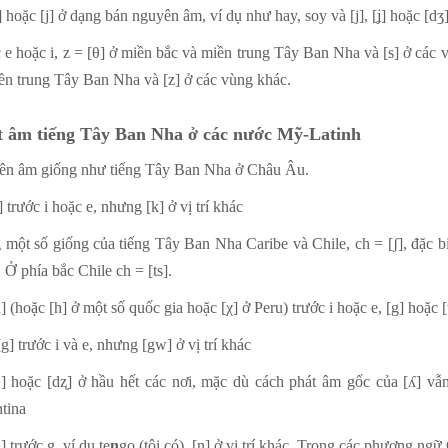
] hoặc [j] ở dạng bán nguyên âm, ví dụ như hay, soy và [j], [ʝ] hoặc [dʒ]
 e hoặc i, z = [θ] ở miền bắc và miền trung Tây Ban Nha và [s] ở các 
ền trung Tây Ban Nha và [z] ở các vùng khác.
t âm tiếng Tây Ban Nha ở các nước Mỹ-Latinh
n âm giống như tiếng Tây Ban Nha ở Châu Âu.
] trước i hoặc e, nhưng [k] ở vị trí khác
 một số giống của tiếng Tây Ban Nha Caribe và Chile, ch = [ʃ], đặc 
 Ở phía bắc Chile ch = [ts].
] (hoặc [h] ở một số quốc gia hoặc [χ] ở Peru) trước i hoặc e, [g] hoặc [
g] trước i và e, nhưng [gw] ở vị trí khác
[j] hoặc [dʐ] ở hầu hết các nơi, mặc dù cách phát âm gốc của [ʎ] vẫ
tina
] trước g, ví dụ te
n
go (tôi có), [n] ở vị trí khác. Trong các phương ngữ 