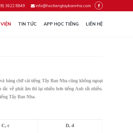
28) 3622 8849
info@hoctiengtaybannha.com
 VIỆN
TIN TỨC
APP HỌC TIẾNG
LIÊN HỆ
 và bảng chữ cái tiếng Tây Ban Nha cũng không ngoại
tắc về phát âm thì lại nhiều hơn tiếng Anh rất nhiều.
 tiếng Tây Ban Nha.
C, c
D, d