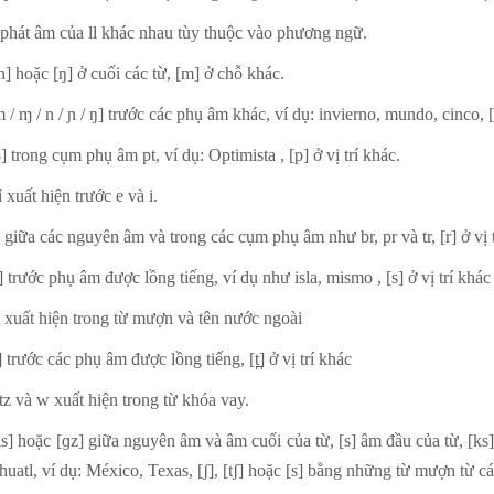
phát âm của ll khác nhau tùy thuộc vào phương ngữ.
n] hoặc [ŋ] ở cuối các từ, [m] ở chỗ khác.
 / ɱ / n / ɲ / ŋ] trước các phụ âm khác, ví dụ: invierno, mundo, cinco, [n
] trong cụm phụ âm pt, ví dụ: Optimista , [p] ở vị trí khác.
 xuất hiện trước e và i.
] giữa các nguyên âm và trong các cụm phụ âm như br, pr và tr, [r] ở vị t
] trước phụ âm được lồng tiếng, ví dụ như isla, mismo , [s] ở vị trí khác
ỉ xuất hiện trong từ mượn và tên nước ngoài
] trước các phụ âm được lồng tiếng, [t̪] ở vị trí khác
, tz và w xuất hiện trong từ khóa vay.
ks] hoặc [ɡz] giữa nguyên âm và âm cuối của từ, [s] âm đầu của từ, [ks
huatl, ví dụ: México, Texas, [ʃ], [tʃ] hoặc [s] bằng những từ mượn từ 