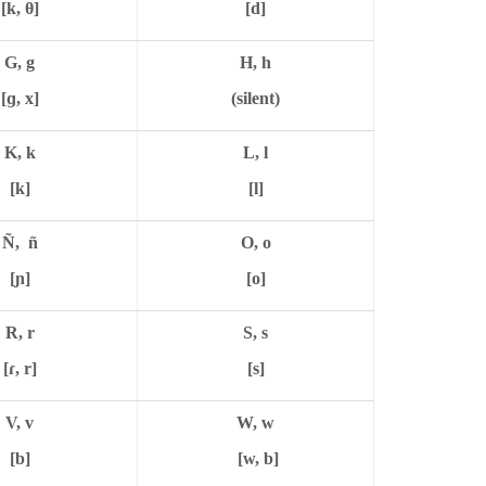
[k, θ]
[d]
G, g
H, h
[ɡ, x]
(silent)
K, k
L, l
[k]
[l]
Ñ, ñ
O, o
[ɲ]
[o]
R, r
S, s
[ɾ, r]
[s]
V, v
W, w
[b]
[w, b]