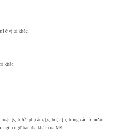
] ở vị trí khác.
rí khác.
] hoặc [s] trước phụ âm, [x] hoặc [h] trong các từ mượn
các ngôn ngữ bản địa khác của Mỹ.