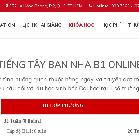
357 Lê Hồng Phong, P.2, Q.10, TP.HCM
Hotline: 1900 7060 - (0
ATION
LỊCH KHAI GIẢNG
KHÓA HỌC
HỌC PHÍ
THƯ
TIẾNG TÂY BAN NHA B1 ONLIN
ác tình huống quen thuộc hàng ngày, và truyền đạt 
êu cầu đối với du học sinh bậc Đại học tại 1 số trườ
B1 LỚP THƯỜNG
32 Tuần (8 tháng)
- Cấp độ B1.1: 8 tuần
20 Tu