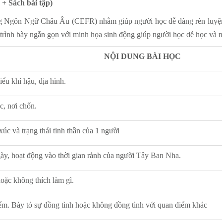
+ Sách bài tập)
 Ngôn Ngữ Châu Âu (CEFR) nhằm giúp người học dễ dàng rèn luyện cá
trình bày ngắn gọn với minh họa sinh động giúp người học dễ học và n
NỘI DUNG BÀI HỌC
ểu khí hậu, địa hình.
c, nơi chốn.
xúc và trạng thái tinh thần của 1 người
gày, hoạt động vào thời gian rảnh của người Tây Ban Nha.
 ý thích hoặc không thích làm gì.
iểm. Bày tỏ sự đồng tình hoặc không đồng tình với quan điểm khác