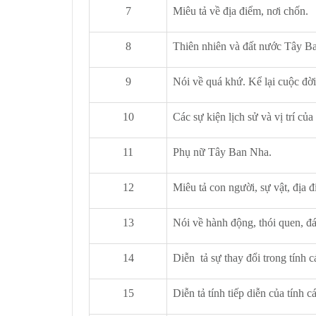
7
Miêu tả về địa điểm, nơi chốn.
8
Thiên nhiên và đất nước Tây B
9
Nói về quá khứ. Kể lại cuộc đờ
10
Các sự kiện lịch sử và vị trí củ
11
Phụ nữ Tây Ban Nha.
12
Miêu tả con người, sự vật, địa 
13
Nói về hành động, thói quen, đá
14
Diễn tả sự thay đổi trong tính c
15
Diễn tả tính tiếp diễn của tính c