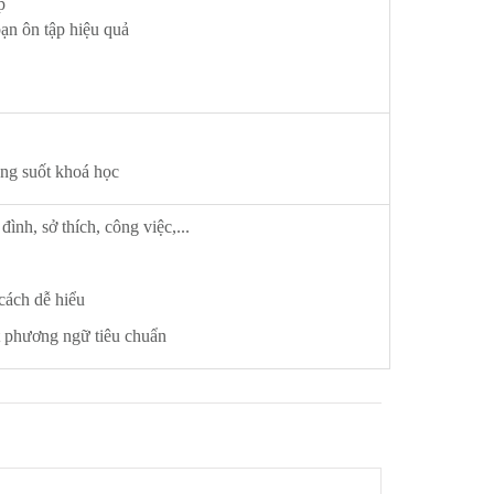
p
bạn ôn tập hiệu quả
ng suốt khoá học
ình, sở thích, công việc,...
cách dễ hiểu
t phương ngữ tiêu chuẩn