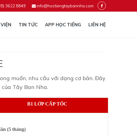
28) 3622 8849
info@hoctiengtaybannha.com
 VIỆN
TIN TỨC
APP HỌC TIẾNG
LIÊN HỆ
E
mong muốn, nhu cầu với dạng cơ bản. Đây
ng của Tây Ban Nha.
B1 LỚP CẤP TỐC
ần (5 tháng)