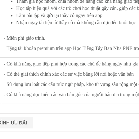
Tham gia học nhóm, chia nhóm để nâng cao khả năng giao tiế
Học tập hiệu quả với các trò chơi học thuật gây cấn, giúp các 
Làm bài tập và gửi lại thầy cô ngay trên app
Nhận ngay tài liệu từ thầy cô mà không cần đợi đến buổi học
- Miễn phí giáo trình.
- Tặng tài khoản premium trên app Học Tiếng Tây Ban Nha PNE tro
- Có khả năng giao tiếp phù hợp trong các chủ đề hàng ngày như gia đ
- Có thể giải thích chính xác các sự việc bằng lời nói hoặc văn bản
- Sử dụng lưu loát các cấu trúc ngữ pháp, kho từ vựng sâu rộng một 
- Có khả năng đọc hiểu các văn bản gốc của người bản địa trong mộ
ÌNH ƯU ĐÃI