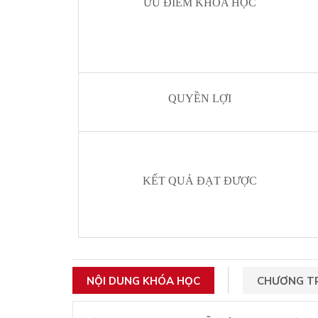
ƯU ĐIỂM KHÓA HỌC
QUYỀN LỢI
KẾT QUẢ ĐẠT ĐƯỢC
NỘI DUNG KHÓA HỌC
CHƯƠNG TR