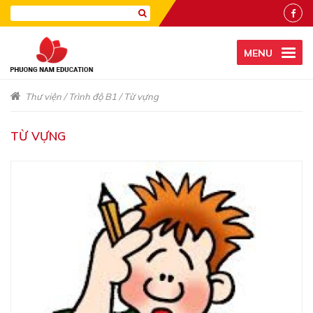
MENU
Thư viện
/
Trình độ B1
/
Từ vựng
TỪ VỰNG