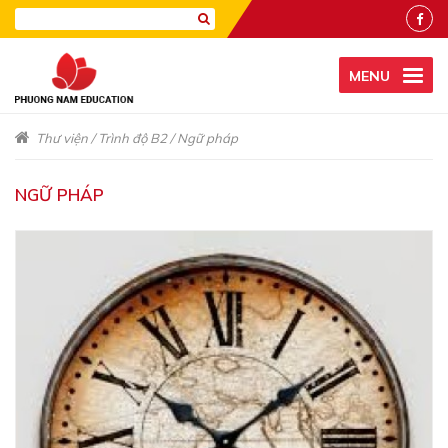
MENU
Thư viện
/
Trình độ B2
/
Ngữ pháp
NGỮ PHÁP