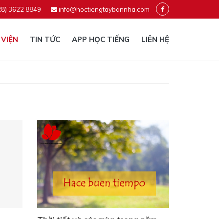
28) 3622 8849
info@hoctiengtaybannha.com
 VIỆN
TIN TỨC
APP HỌC TIẾNG
LIÊN HỆ