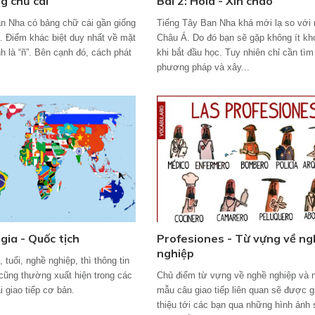
g chữ cái
Bài 2: Hola - Xin chào
n Nha có bảng chữ cái gần giống
Tiếng Tây Ban Nha khá mới lạ so với
h. Điểm khác biệt duy nhất về mặt
Châu Á. Do đó bạn sẽ gặp không ít kh
h là “ñ”. Bên cạnh đó, cách phát
khi bắt đầu học. Tuy nhiên chỉ cần tì
phương pháp và xây...
gia - Quốc tịch
Profesiones - Từ vựng về ng
nghiệp
 tuổi, nghề nghiệp, thì thông tin
 cũng thường xuất hiện trong các
Chủ điểm từ vựng về nghề nghiệp và
i giao tiếp cơ bản.
mẫu câu giao tiếp liên quan sẽ được g
thiệu tới các bạn qua những hình ảnh 