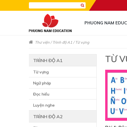
PHUONG NAM EDUC
Thư viện
/
Trình độ A1
/
Từ vựng
TỪ 
TRÌNH ĐỘ A1
Từ vựng
Ngữ pháp
Đọc hiểu
Luyện nghe
TRÌNH ĐỘ A2