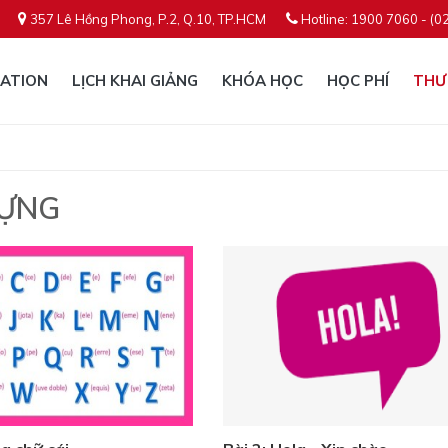
357 Lê Hồng Phong, P.2, Q.10, TP.HCM
Hotline: 1900 7060 - (0
ATION
LỊCH KHAI GIẢNG
KHÓA HỌC
HỌC PHÍ
THƯ
VỰNG