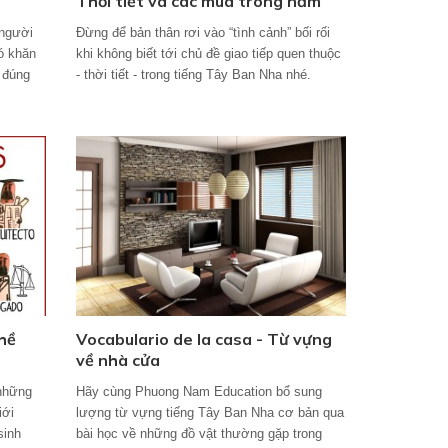
Thời tiết và các mùa trong năm
 người
Đừng để bản thân rơi vào “tình cảnh” bối rối
ó khăn
khi không biết tới chủ đề giao tiếp quen thuộc
m đúng
- thời tiết - trong tiếng Tây Ban Nha nhé.
hề
Vocabulario de la casa - Từ vựng
về nhà cửa
 những
Hãy cùng Phuong Nam Education bổ sung
iới
lượng từ vựng tiếng Tây Ban Nha cơ bản qua
sinh
bài học về những đồ vật thường gặp trong