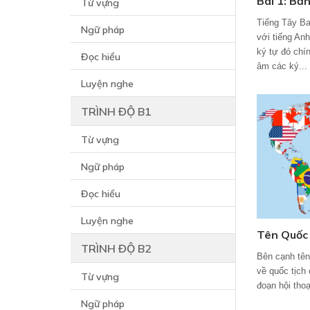
Bài 1: Bản
Từ vựng
Tiếng Tây Ba
Ngữ pháp
với tiếng An
ký tự đó chín
Đọc hiểu
âm các ký...
Luyện nghe
TRÌNH ĐỘ B1
Từ vựng
Ngữ pháp
Đọc hiểu
Luyện nghe
Tên Quốc 
TRÌNH ĐỘ B2
Bên cạnh tên,
về quốc tịch
Từ vựng
đoạn hội thoạ
Ngữ pháp