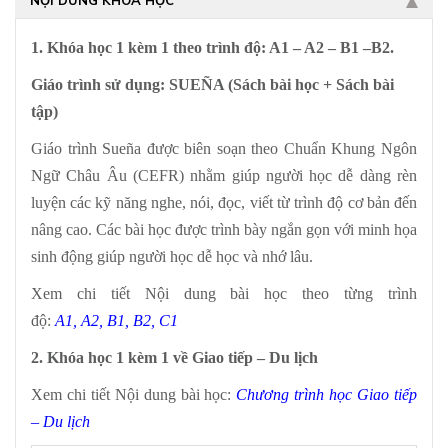
NỘI DUNG KHÓA HỌC
1. Khóa học 1 kèm 1 theo trình độ: A1 – A2 – B1 –B2.
Giáo trình sử dụng: SUEÑA (Sách bài học + Sách bài
tập)
Giáo trình Sueña được biên soạn theo Chuẩn Khung Ngôn
Ngữ Châu Âu (CEFR) nhằm giúp người học dễ dàng rèn
luyện các kỹ năng nghe, nói, đọc, viết từ trình độ cơ bản đến
nâng cao. Các bài học được trình bày ngắn gọn với minh họa
sinh động giúp người học dễ học và nhớ lâu.
Xem chi tiết Nội dung bài học theo từng trình
độ:
A1
,
A2
,
B1
,
B2
,
C1
2. Khóa học 1 kèm 1 về Giao tiếp – Du lịch
Xem chi tiết Nội dung bài học:
Chương trình học Giao tiếp
– Du lịch