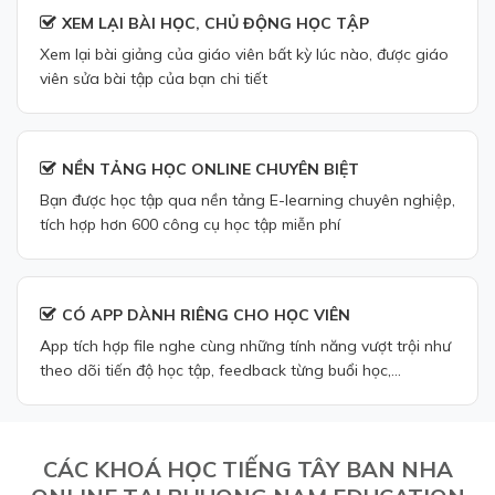
XEM LẠI BÀI HỌC, CHỦ ĐỘNG HỌC TẬP
Xem lại bài giảng của giáo viên bất kỳ lúc nào, được giáo
viên sửa bài tập của bạn chi tiết
NỀN TẢNG HỌC ONLINE CHUYÊN BIỆT
Bạn được học tập qua nền tảng E-learning chuyên nghiệp,
tích hợp hơn 600 công cụ học tập miễn phí
CÓ APP DÀNH RIÊNG CHO HỌC VIÊN
App tích hợp file nghe cùng những tính năng vượt trội như
theo dõi tiến độ học tập, feedback từng buổi học,...
CÁC KHOÁ HỌC TIẾNG TÂY BAN NHA