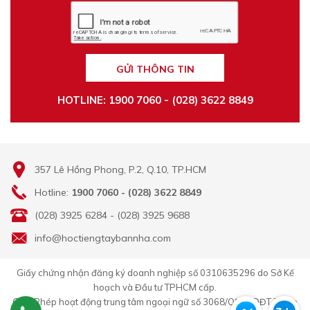
GỬI THÔNG TIN
HOTLINE: 1900 7060 - (028) 3622 8849
357 Lê Hồng Phong, P.2, Q.10, TP.HCM
Hotline:
1900 7060 - (028) 3622 8849
(028) 3925 6284 - (028) 3925 9688
info@hoctiengtaybannha.com
Giấy chứng nhận đăng ký doanh nghiệp số 0310635296 do Sở Kế
hoạch và Đầu tư TPHCM cấp.
Giấy Phép hoạt động trung tâm ngoại ngữ số 3068/QĐ-GDĐT-TC do