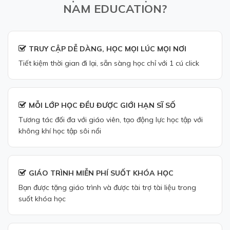
NAM EDUCATION?
TRUY CẬP DỄ DÀNG, HỌC MỌI LÚC MỌI NƠI
Tiết kiệm thời gian đi lại, sẵn sàng học chỉ với 1 cú click
MỖI LỚP HỌC ĐỀU ĐƯỢC GIỚI HẠN SĨ SỐ
Tương tác đối đa với giáo viên, tạo động lực học tập với
không khí học tập sôi nổi
GIÁO TRÌNH MIỄN PHÍ SUỐT KHÓA HỌC
Bạn được tặng giáo trình và được tài trợ tài liệu trong
suốt khóa học