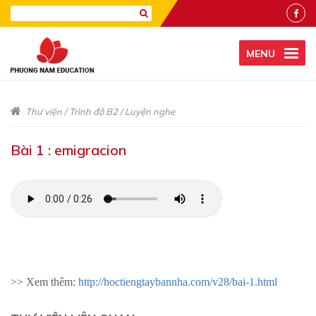
MENU
Thư viện
/
Trình độ B2
/
Luyện nghe
Bài 1 : emigracion
>> Xem thêm:
http://hoctiengtaybannha.com/v28/bai-1.html