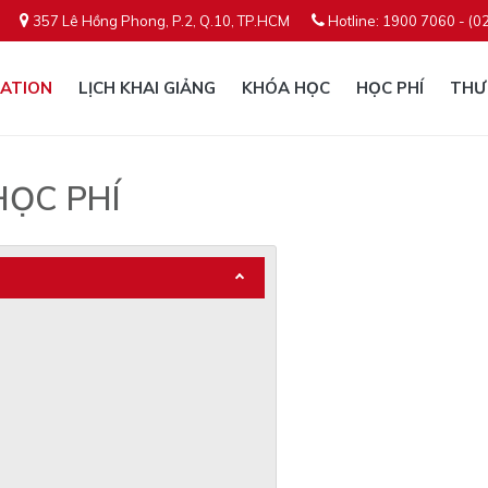
357 Lê Hồng Phong, P.2, Q.10, TP.HCM
Hotline: 1900 7060 - (0
ATION
LỊCH KHAI GIẢNG
KHÓA HỌC
HỌC PHÍ
THƯ
HỌC PHÍ