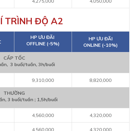
4,275,000
4,050,000
Í TRÌNH ĐỘ A2
HP ƯU ĐÃI
HP ƯU ĐÃI
C
OFFLINE (-5%)
ONLINE (-10%)
CẤP TỐC
uần, 3 buổi/tuần, 3h/buổi
9,310,000
8,820,000
THƯỜNG
ần, 3 buổi/tuần ; 1,5h/buổi
4,560,000
4,320,000
4,560,000
4,320,000