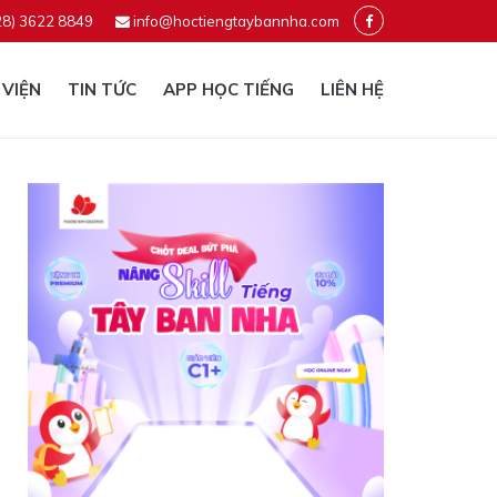
28) 3622 8849
info@hoctiengtaybannha.com
 VIỆN
TIN TỨC
APP HỌC TIẾNG
LIÊN HỆ