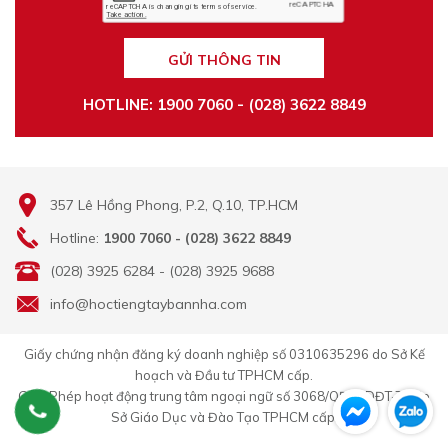
GỬI THÔNG TIN
HOTLINE: 1900 7060 - (028) 3622 8849
357 Lê Hồng Phong, P.2, Q.10, TP.HCM
Hotline:
1900 7060 - (028) 3622 8849
(028) 3925 6284 - (028) 3925 9688
info@hoctiengtaybannha.com
Giấy chứng nhận đăng ký doanh nghiệp số 0310635296 do Sở Kế
hoạch và Đầu tư TPHCM cấp.
Giấy Phép hoạt động trung tâm ngoại ngữ số 3068/QĐ-GDĐT-TC do
Sở Giáo Dục và Đào Tạo TPHCM cấp.