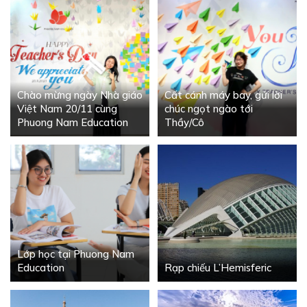
Chào mừng ngày Nhà giáo
Cất cánh máy bay, gửi lời
Việt Nam 20/11 cùng
chúc ngọt ngào tới
Phuong Nam Education
Thầy/Cô
Lớp học tại Phuong Nam
Education
Rạp chiếu L’Hemisferic