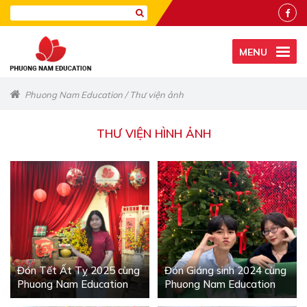
MENU
Phuong Nam Education
/
Thư viện ảnh
THƯ VIỆN HÌNH ẢNH
Đón Tết Ất Tỵ 2025 cùng
Đón Giáng sinh 2024 cùng
Phuong Nam Education
Phuong Nam Education