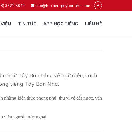
28) 3622 8849
info@hoctiengtaybannha.com
 VIỆN
TIN TỨC
APP HỌC TIẾNG
LIÊN HỆ
gôn ngữ Tây Ban Nha: về ngữ điệu, cách
rong tiếng Tây Ban Nha.
ên những kiến thức phong phú, thú vị về đất nước, văn
áo viên người nước ngoài.