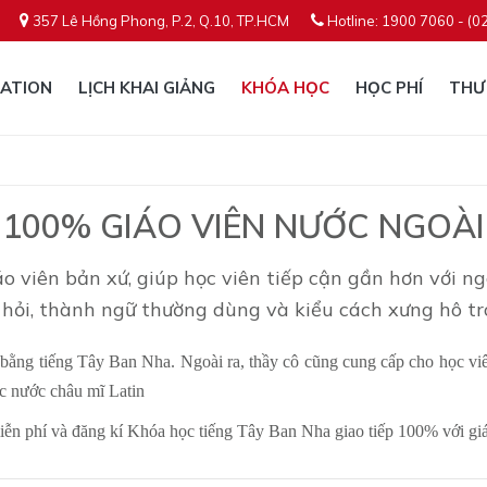
357 Lê Hồng Phong, P.2, Q.10, TP.HCM
Hotline: 1900 7060 - (0
ATION
LỊCH KHAI GIẢNG
KHÓA HỌC
HỌC PHÍ
THƯ
100% GIÁO VIÊN NƯỚC NGOÀI
áo viên bản xứ, giúp học viên tiếp cận gần hơn với n
 hỏi, thành ngữ thường dùng và kiểu cách xưng hô t
p bằng tiếng Tây Ban Nha. Ngoài ra, thầy cô cũng cung cấp cho học vi
c nước châu mĩ Latin
ễn phí và đăng kí Khóa học tiếng Tây Ban Nha giao tiếp 100% với gi