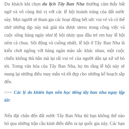
Du khách khi chọn
du lịch Tây Ban Nha
thường cảm thấy bất
ngờ và vô cùng thú vị với các lễ hội hoành tráng của đất nước
này. Mọi người sẽ tham gia các hoạt động hết sức vui vẻ và có thể
nhờ những dịp này mà giải tỏa được stress trong công việc và
cuộc sống hàng ngày như lệ hội nhảy qua đầu trẻ em hay lễ hội
ném cà chua. Sôi động và cuồng nhiệt, lễ hội ở Tây Ban Nha là
kiểu chơi ngông với hàng ngàn màu sắc khác nhau, một cuộc
chiến không thù hằn mà lại rất vui vẻ của người dân tại xứ sở bò
tót. Torng văn hóa của Tây Ban Nha, họ tin rằng lễ hội này sẽ
mang lại những điều may mắn và tốt đẹp cho những kế hoạch sắp
đến.
>>>
Các lý do khiến bạn nên học tiếng tây ban nha ngay lập
tức
Nếu đặt chân đến đất nước Tây Ban Nha thì bạn không thể nào
bỏ qua những trận cầu kinh điển diễn ra tại quốc gia này. Các bạn