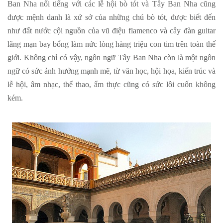
Ban Nha nổi tiếng với các lễ hội bò tót và Tây Ban Nha cũng
được mệnh danh là xứ sở của những chú bò tót, được biết đến
như đất nước cội nguồn của vũ điệu flamenco và cây đàn guitar
lãng mạn bay bổng làm nức lòng hàng triệu con tim trên toàn thế
giới. Không chỉ có vậy, ngôn ngữ Tây Ban Nha còn là một ngôn
ngữ có sức ảnh hưởng mạnh mẽ, từ văn học, hội họa, kiến trúc và
lễ hội, âm nhạc, thể thao, ẩm thực cũng có sức lôi cuốn không
kém.