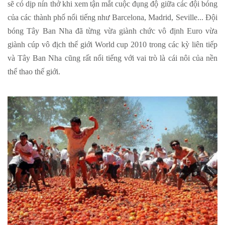
sẽ có dịp nín thở khi xem tận mắt cuộc đụng độ giữa các đội bóng
của các thành phố nổi tiếng như Barcelona, Madrid, Seville... Đội
bóng Tây Ban Nha đã từng vừa giành chức vô định Euro vừa
giành cúp vô địch thế giới World cup 2010 trong các kỳ liên tiếp
và Tây Ban Nha cũng rất nổi tiếng với vai trò là cái nôi của nền
thể thao thế giới.