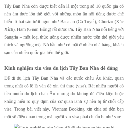
Tây Ban Nha còn được biết đến là một trong số 10 quốc gia có
nền ẩm thực lớn thế giới với những món ăn nổi tiếng được chế
biến từ hải sản tươi ngon như Bacalao (Cá Tuyết), Chorizo (Xúc
Xích), Ham (Giăm Bông) rất được ưa. Tây Ban Nha nổi tiếng với
Sangria – một loại thức uống được nhiều nước trên thế giới yêu
thích và ngưỡng mộ. Nó hầu như có mặt ở nhiều nhà hàng, khách
sạn của nhiều quốc gia trên thế giới.
Kinh nghiệm xin visa du lịch Tây Ban Nha dễ dàng
Để đi du lịch Tây Ban Nha và các nước châu Âu khác, quan
trọng nhất có lẽ là vấn đề xin thị thực (visa). Rất nhiều người có
tiền muốn du lịch châu Âu nhưng do không đủ điều kiện hoặc
không hiểu rõ quy định của cơ quan lãnh sự nên bị từ chối cấp
visa. Trong bài viết này, Vietnam Booking xin chia sẻ đến bạn
một số điều quan trọng mà người xin visa phải chuẩn bị như sau: