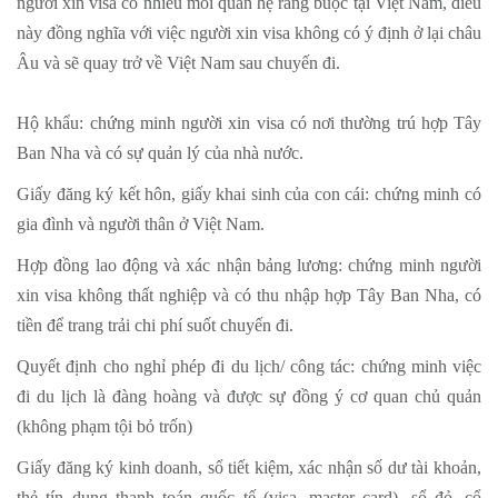
người xin visa có nhiều mối quan hệ ràng buộc tại Việt Nam, điều
này đồng nghĩa với việc người xin visa không có ý định ở lại châu
Âu và sẽ quay trở về Việt Nam sau chuyến đi.
Hộ khẩu: chứng minh người xin visa có nơi thường trú hợp Tây
Ban Nha và có sự quản lý của nhà nước.
Giấy đăng ký kết hôn, giấy khai sinh của con cái: chứng minh có
gia đình và người thân ở Việt Nam.
Hợp đồng lao động và xác nhận bảng lương: chứng minh người
xin visa không thất nghiệp và có thu nhập hợp Tây Ban Nha, có
tiền để trang trải chi phí suốt chuyến đi.
Quyết định cho nghỉ phép đi du lịch/ công tác: chứng minh việc
đi du lịch là đàng hoàng và được sự đồng ý cơ quan chủ quản
(không phạm tội bỏ trốn)
Giấy đăng ký kinh doanh, sổ tiết kiệm, xác nhận số dư tài khoản,
thẻ tín dụng thanh toán quốc tế (visa, master card), sổ đỏ, cổ