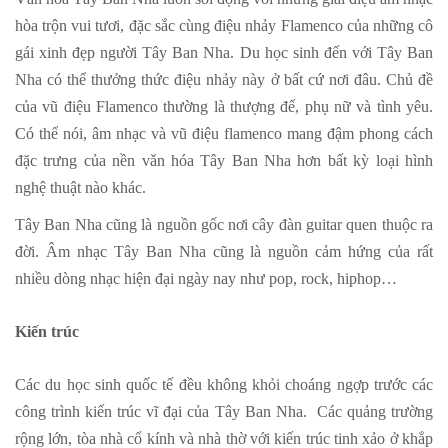
hòa trộn vui tươi, đặc sắc cùng điệu nhảy Flamenco của những cô
gái xinh đẹp người Tây Ban Nha. Du học sinh đến với Tây Ban
Nha có thể thưởng thức điệu nhảy này ở bất cứ nơi đâu. Chủ đề
của vũ điệu Flamenco thường là thượng đế, phụ nữ và tình yêu.
Có thể nói, âm nhạc và vũ điệu flamenco mang đậm phong cách
đặc trưng của nền vǎn hóa Tây Ban Nha hơn bất kỳ loại hình
nghệ thuật nào khác.
Tây Ban Nha cũng là nguồn gốc nơi cây đàn guitar quen thuộc ra
đời. Âm nhạc Tây Ban Nha cũng là nguồn cảm hứng của rất
nhiều dòng nhạc hiện đại ngày nay như pop, rock, hiphop…
Kiến trúc
Các du học sinh quốc tế đều không khỏi choáng ngợp trước các
công trình kiến trúc vĩ đại của Tây Ban Nha. Các quảng trường
rộng lớn, tòa nhà cổ kính và nhà thờ với kiến trúc tinh xảo ở khắp