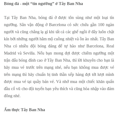
Bóng đá - một “tín ngưỡng” ở Tây Ban Nha
Tại Tây Ban Nha, bóng đá ở được tôn sùng như một loại tín
ngưỡng. Sân vận động ở Barcelona có sức chứa gần 100 ngàn
người và cũng chẳng lạ gì khi tất cả các ghế ngồi ở đây luôn chật
kín bởi những người hâm mộ cuồng nhiệt và ồn ào nhất. Tây Ban
Nha có nhiều đội bóng đáng để tự hào như Barcelona, Real
Madrid và Sevilla. Nếu bạn mong đợi được chiêm ngưỡng một
trận đấu bóng đỉnh cao ở Tây Ban Nha, thì lời khuyên cho bạn là
hãy mua vé trước trên mạng nhé, nếu bạn không mua được vé
trên mạng thì hãy chuẩn bị tinh thần xếp hàng đợi tới lượt mình
được mua vé tại quầy bán vé. Và nhớ mua một chiếc khăn quấn
đầu cổ vũ cho đội tuyển bạn yêu thích và cũng hòa nhập vào đám
đông nhé.
Ẩm thực Tây Ban Nha