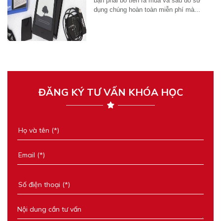
bạn phải bỏ tiền ra mua và sau đó sử
dụng chúng hoàn toàn miễn phí mà...
ĐĂNG KÝ TƯ VẤN KHÓA HỌC