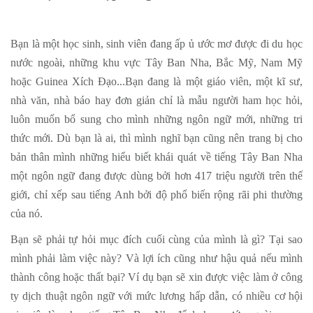
Bạn là một học sinh, sinh viên đang ấp ủ ước mơ được đi du học
nước ngoài, những khu vực Tây Ban Nha, Bắc Mỹ, Nam Mỹ
hoặc Guinea Xích Đạo...Bạn đang là một giáo viên, một kĩ sư,
nhà văn, nhà báo hay đơn giản chỉ là mẫu người ham học hỏi,
luôn muốn bổ sung cho mình những ngôn ngữ mới, những tri
thức mới. Dù bạn là ai, thì mình nghĩ bạn cũng nên trang bị cho
bản thân mình những hiểu biết khái quát về tiếng Tây Ban Nha
một ngôn ngữ đang được dùng bởi hơn 417 triệu người trên thế
giới, chỉ xếp sau tiếng Anh bởi độ phổ biến rộng rãi phi thường
của nó.
Bạn sẽ phải tự hỏi mục đích cuối cùng của mình là gì? Tại sao
mình phải làm việc này? Và lợi ích cũng như hậu quả nếu mình
thành công hoặc thất bại? Ví dụ bạn sẽ xin được việc làm ở công
ty dịch thuật ngôn ngữ với mức lương hấp dẫn, có nhiều cơ hội