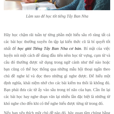
Làm sao để học tốt tiếng Tây Ban Nha
Hãy học chậm rãi tuần tự từng phần một hiểu sâu rõ ràng tất cả
các bài học thường xuyên ôn tập lại kiến thức cũ là bí quyết tốt
nhất để
học giỏi Tiếng Tây Ban Nha cơ bản
. Bí mật của việc
luyện nói một cách dễ dàng đầu tiên nêm học từ vựng, cụm từ và
câu đó thường được sử dụng trong ngữ cảnh như thế nào hoặc
bạn cũng có thể học thông qua những mẫu hội thoại ngắn theo
chủ đề nghe kĩ và đọc theo những gì nghe được. Để hiểu một
định nghĩa, khái niệm nhớ cho các bài kiểm tra thôi là không đủ.
Bạn phải đưa các từ ấy vào sâu trong trí não của bạn. Cần ôn lại
các bài học hay nghe đoạn văn lại nhiều lần đặc biệt là những từ
khó nghe cho đến khi có thể nghe hiểu được từng từ trong đó.
Nếu bạn yêu thích một chủ đề nào đó, hãy quan tâm chúng bằng