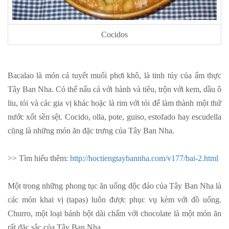
Cocidos
Bacalao là món cá tuyết muối phơi khô, là tinh túy của ẩm thực
Tây Ban Nha. Có thể nấu cá với hành và tiêu, trộn với kem, dầu ô
liu, tỏi và các gia vị khác hoặc là rim với tỏi để làm thành một thứ
nước xốt sền sệt. Cocido, olla, pote, guiso, estofado hay escudella
cũng là những món ăn đặc trưng của Tây Ban Nha.
>> Tìm hiểu thêm:
http://hoctiengtaybannha.com/v177/bai-2.html
Một trong những phong tục ăn uống độc đáo của Tây Ban Nha là
các món khai vị (tapas) luôn được phục vụ kèm với đồ uống.
Churro, một loại bánh bột dài chấm với chocolate là một món ăn
rất đặc sắc của Tây Ban Nha