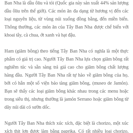
Ban Nha là dầu ôliu và tỏi (Quốc gia này sản xuất 44% sản lượng
dầu ôliu trên thế giới). Các món ăn đa dạng từ hương vị đến các
loại nguyên liệu, từ vùng núi xuống đồng bằng, đến miền biển.
Thông thường, các món ăn của Tây Ban Nha được chế biến với
khoai tây, cà chua, ớt xanh và hạt đậu.
Ham (giăm bông) theo tiếng Tây Ban Nha có nghĩa là một thực
phẩm có giá trị cao. Người Tây Ban Nha lựa chọn giăm bông rất
nghiêm túc và sẵn sàng trả giá cao cho giăm bông chất lượng
hàng đầu. Người Tây Ban Nha rất tự hào về giăm bông của họ,
bởi có hẳn một số viện bảo tàng giăm bông, (museo de Jamón).
Bạn sẽ thấy các loại giăm bông khác nhau trong các menu hoặc
trong siêu thị, nhưng thường là jamón Serrano hoặc giăm bông từ
dãy núi dài có sườn dốc.
Người Tây Ban Nha thích xúc xích, đặc biệt là chorizo, một xúc
xích thịt lợn được làm bằng paprika. Có rất nhiều loại chorizo,