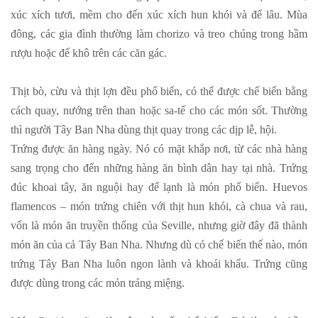
xúc xích tươi, mềm cho đến xúc xích hun khói và để lâu. Mùa
đông, các gia đình thường làm chorizo và treo chúng trong hầm
rượu hoặc để khô trên các căn gác.
Thịt bò, cừu và thịt lợn đều phổ biến, có thể được chế biến bằng
cách quay, nướng trên than hoặc sa-tế cho các món sốt. Thường
thì người Tây Ban Nha dùng thịt quay trong các dịp lễ, hội.
Trứng được ăn hàng ngày. Nó có mặt khắp nơi, từ các nhà hàng
sang trọng cho đến những hàng ăn bình dân hay tại nhà. Trứng
đúc khoai tây, ăn nguội hay để lạnh là món phổ biến. Huevos
flamencos – món trứng chiên với thịt hun khói, cà chua và rau,
vốn là món ăn truyền thống của Seville, nhưng giờ đây đã thành
món ăn của cả Tây Ban Nha. Nhưng dù có chế biến thế nào, món
trứng Tây Ban Nha luôn ngon lành và khoái khẩu. Trứng cũng
được dùng trong các món tráng miệng.