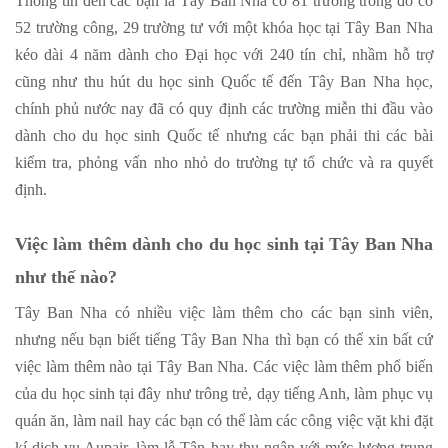
Thông tin đến các bạn là Tây Ban Nha có 81 trường trong đó có
52 trường công, 29 trường tư với một khóa học tại Tây Ban Nha
kéo dài 4 năm dành cho Đại học với 240 tín chỉ, nhầm hỗ trợ
cũng như thu hút du học sinh Quốc tế đến Tây Ban Nha học,
chính phủ nước nay đã có quy định các trường miễn thi đầu vào
dành cho du học sinh Quốc tế nhưng các bạn phải thi các bài
kiểm tra, phỏng vấn nho nhỏ do trường tự tổ chức và ra quyết
định.
Việc làm thêm dành cho du học sinh tại Tây Ban Nha
như thế nào?
Tây Ban Nha có nhiều việc làm thêm cho các bạn sinh viên,
nhưng nếu bạn biết tiếng Tây Ban Nha thì bạn có thể xin bất cứ
việc làm thêm nào tại Tây Ban Nha. Các việc làm thêm phổ biến
của du học sinh tại đây như trông trẻ, dạy tiếng Anh, làm phục vụ
quán ăn, làm nail hay các bạn có thể làm các công việc vặt khi đặt
kí dịch vụ Aupair, làm lễ Tân hay thu ngân với mức lương trung