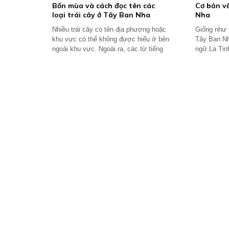
Bốn mùa và cách đọc tên các
Cơ bản v
loại trái cây ở Tây Ban Nha
Nha
Nhiều trái cây có tên địa phương hoặc
Giống như t
khu vực có thể không được hiểu ở bên
Tây Ban Nh
ngoài khu vực. Ngoài ra, các từ tiếng
ngữ La Tinh
Anh...
trong tiếng.