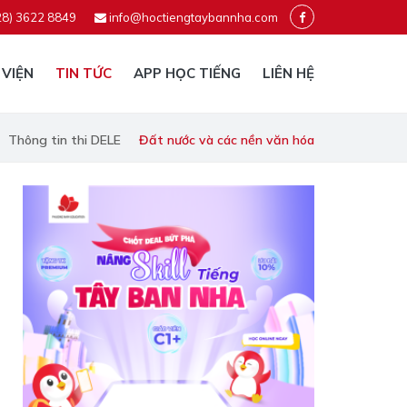
28) 3622 8849
info@hoctiengtaybannha.com
 VIỆN
TIN TỨC
APP HỌC TIẾNG
LIÊN HỆ
Thông tin thi DELE
Đất nước và các nền văn hóa