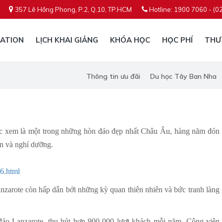
357 Lê Hồng Phong, P.2, Q.10, TP.HCM
Hotline: 1900 7060 - (0
ATION
LỊCH KHAI GIẢNG
KHÓA HỌC
HỌC PHÍ
THƯ
Thông tin ưu đãi
Du học Tây Ban Nha
c xem là một trong những hòn đảo đẹp nhất Châu Âu, hàng năm đón
an và nghỉ dưỡng.
-6.html
nzarote còn hấp dẫn bởi những kỳ quan thiên nhiên và bức tranh làng
đảo Lanzarote, thu hút hơn 900 000 lượt khách mỗi năm. Công viên