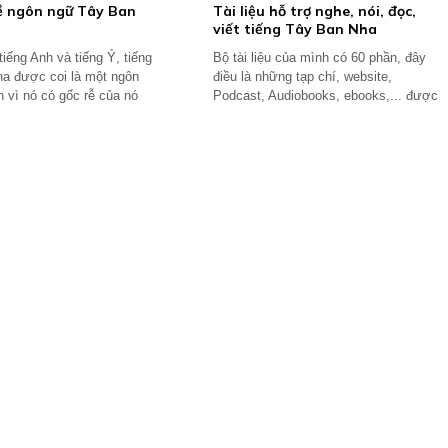
ề ngôn ngữ Tây Ban
Tài liệu hỗ trợ nghe, nói, đọc,
viết tiếng Tây Ban Nha
iếng Anh và tiếng Ý, tiếng
Bộ tài liệu của mình có 60 phần, đây
a được coi là một ngôn
điều là những tạp chí, website,
 vì nó có gốc rễ của nó
Podcast, Audiobooks, ebooks,... được
..
đánh giá...