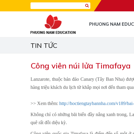
PHUONG NAM EDUC
TIN TỨC
Công viên núi lửa Timafaya
Lanzarote, thuộc bán đảo Canary (Tây Ban Nha) đượ
hàng triệu khách du lịch từ khắp mọi nơi đến tham qu
>> Xem thêm:
http://hoctiengtaybannha.com/v189/bai
Không chỉ có những bãi biển đầy nắng xanh trong, La
quê rất đỗi diệu kỳ.
Công viên quốc gia Timafaya là điểm đến số một ở 