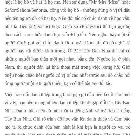
một là họ bố và hai là họ mẹ. Nên sử dụng "Mr./Mrs./Miss" hoặc
Señor/Señora/Señorita, cộng với họ bố - thường đứng ở vị trí đầu
nếu tên người đó có hai họ. Nếu đối tác có chức danh về học vấn,
như là Tiến sĩ (Doctor) hoặc Giáo sư (Professor) thì bạn gọi họ
theo cách sau: chức danh học vấn + họ tên. Nếu nghe thấy một số
người được gọi với chức danh Don hoặc Dona thì đó có nghĩa là
người này rất được kính trọng. Ở Bắc Tây Ban Nha thì chỉ có
những người bạn thân mới gọi nhau bằng tên. Ngược lại ở phía
Nam, thì người dân lại khá thoải mái trong việc xưng hô. Giới
thiệu hoặc chào hỏi người có vị trí cao nhất trước sau đó chào hỏi
từng người một Khi giới thiệu, bạn có thể bắt tay đối tác.
Việc trao đổi danh thiếp trong buổi gặp gỡ đầu tiên là rất cần thiết
vì vậy, bạn nên mang nhiều danh thiếp khi đi gặp đối tác Tây Ban
Nha. Danh thiếp nên có một mặt là tiếng Anh và mặt kia là tiếng
Tây Ban Nha. Ghi rõ trình độ học vấn lên danh thiếp và đảm bảo
mô tả rõ chức danh của bạn nhất là khi bạn là người có vai trò