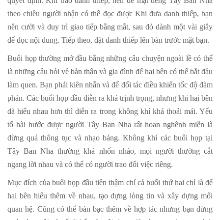
quyết định. Khi trao danh thiếp, nên để mặt tiếng Tây Ban Nha
theo chiều người nhận có thể đọc được Khi đưa danh thiếp, bạn
nên cười và duy trì giao tiếp bằng mắt, sau đó dành một vài giây
để đọc nội dung. Tiếp theo, đặt danh thiếp lên bàn trước mặt bạn.
Buổi họp thường mở đầu bằng những câu chuyện ngoài lề có thể
là những câu hỏi về bản thân và gia đình để hai bên có thể bắt đầu
làm quen. Bạn phải kiên nhẫn và để đối tác điều khiển tốc độ đàm
phán. Các buổi họp đầu diễn ra khá trịnh trọng, nhưng khi hai bên
đã hiểu nhau hơn thì diễn ra trong không khí khá thoải mái. Yếu
tố hài hước được người Tây Ban Nha rất hoan nghênh miễn là
đừng quá thông tục và nhạo báng. Không khí các buổi họp tại
Tây Ban Nha thường khá nhốn nháo, mọi người thường cắt
ngang lời nhau và có thể có người trao đổi việc riêng.
Mục đích của buổi họp đầu tiên thậm chí cả buổi thứ hai chỉ là để
hai bên hiểu thêm về nhau, tạo dựng lòng tin và xây dựng mối
quan hệ. Cũng có thể bàn bạc thêm về hợp tác nhưng bạn đừng