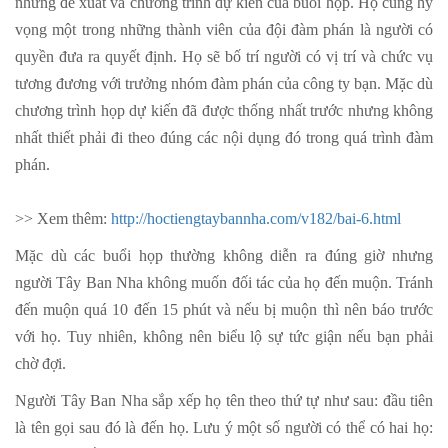
những đề xuất và chương trình dự kiến của buổi họp. Họ cũng hy
vọng một trong những thành viên của đội đàm phán là người có
quyền đưa ra quyết định. Họ sẽ bố trí người có vị trí và chức vụ
tương đương với trưởng nhóm đàm phán của công ty bạn. Mặc dù
chương trình họp dự kiến đã được thống nhất trước nhưng không
nhất thiết phải đi theo đúng các nội dụng đó trong quá trình đàm
phán.
>> Xem thêm:
http://hoctiengtaybannha.com/v182/bai-6.html
Mặc dù các buổi họp thường không diễn ra đúng giờ nhưng
người Tây Ban Nha không muốn đối tác của họ đến muộn. Tránh
đến muộn quá 10 đến 15 phút và nếu bị muộn thì nên báo trước
với họ. Tuy nhiên, không nên biểu lộ sự tức giận nếu bạn phải
chờ đợi.
Người Tây Ban Nha sắp xếp họ tên theo thứ tự như sau: đầu tiên
là tên gọi sau đó là đến họ. Lưu ý một số người có thể có hai họ: