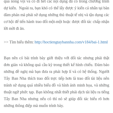
quá nóng vội và cố đi hết các nội dụng đã có trong chương trình
dự kiến. Ngoài ra, bạn khó có thể lấy được ý kiến cá nhân tại bàn
đàm phán mà phải sử dụng những thủ thuật tế nhị và tận dụng các
cơ hội để tiến hành trao đổi một-một hoặc được đối tác chấp nhận
lời mời đi ăn.
>> Tìm hiểu thêm:
http://hoctiengtaybannha.com/v184/bai-1.html
Bạn nên có bài trình bày giới thiệu với đối tác nhưng phải thật
đơn giản và không quá cầu kỳ trong thiết kế hình chiếu. Đảm bảo
những đề nghị mà bạn đưa ra phải hợp lí và có hệ thống. Người
Tây Ban Nha thích trao đổi trực tiếp hơn là trao đổi tài liệu nên
tránh sử dụng quá nhiều biểu đồ và hình ảnh minh họa, và những
thuật ngữ phức tạp. Bạn không nhất thiết phải dịch tài liệu ra tiếng
Tây Ban Nha nhưng nếu có thì nó sẽ giúp đối tác hiểu rõ hơn
những thông điệp mà muốn trình bày.