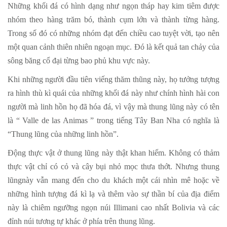
Những khối đá có hình dạng như ngọn tháp hay kim tiêm được
nhóm theo hàng trăm bó, thành cụm lớn và thành từng hàng.
Trong số đó có những nhóm đạt đến chiều cao tuyệt vời, tạo nên
một quan cảnh thiên nhiên ngoạn mục. Đó là kết quả tan chảy của
sông băng cổ đại từng bao phủ khu vực này.
Khi những người đầu tiên viếng thăm thũng này, họ tưởng tượng
ra hình thù kì quái của những khối đá này như chính hình hài con
người mà linh hồn họ đã hóa đá, vì vậy mà thung lũng này có tên
là “ Valle de las Animas ” trong tiếng Tây Ban Nha có nghĩa là
“Thung lũng của những linh hồn”.
Động thực vật ở thung lũng này thật khan hiếm. Không có thảm
thực vật chỉ có cỏ và cây bụi nhỏ mọc thưa thớt. Nhưng thung
lũngnày vẫn mang đến cho du khách một cái nhìn mê hoặc về
những hình tượng đá kì lạ và thêm vào sự thần bí của địa điểm
này là chiêm ngưỡng ngọn núi Illimani cao nhất Bolivia và các
đỉnh núi tương tự khác ở phía trên thung lũng.