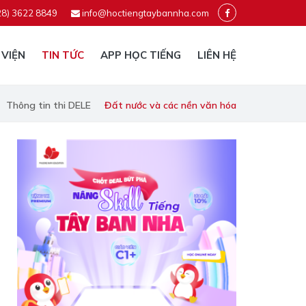
28) 3622 8849
info@hoctiengtaybannha.com
 VIỆN
TIN TỨC
APP HỌC TIẾNG
LIÊN HỆ
Thông tin thi DELE
Đất nước và các nền văn hóa