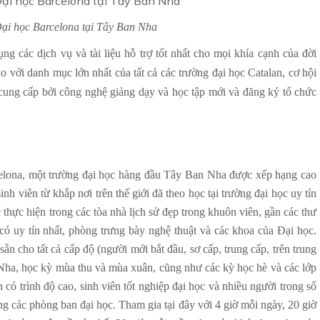
Đại học Barcelona tại Tây Ban Nha
ng các dịch vụ và tài liệu hỗ trợ tốt nhất cho mọi khía cạnh của đời
o với danh mục lớn nhất của tất cả các trường đại học Catalan, cơ hội
cung cấp bởi công nghệ giảng dạy và học tập mới và đăng ký tổ chức
elona, một trường đại học hàng đầu Tây Ban Nha được xếp hạng cao
nh viên từ khắp nơi trên thế giới đã theo học tại trường đại học uy tín
thực hiện trong các tòa nhà lịch sử đẹp trong khuôn viên, gần các thư
có uy tín nhất, phòng trưng bày nghệ thuật và các khoa của Đại học.
cho tất cả cấp độ (người mới bắt đầu, sơ cấp, trung cấp, trên trung
Nha, học kỳ mùa thu và mùa xuân, cũng như các kỳ học hè và các lớp
 có trình độ cao, sinh viên tốt nghiệp đại học và nhiều người trong số
ong các phòng ban đại học. Tham gia tại đây với 4 giờ mỗi ngày, 20 giờ