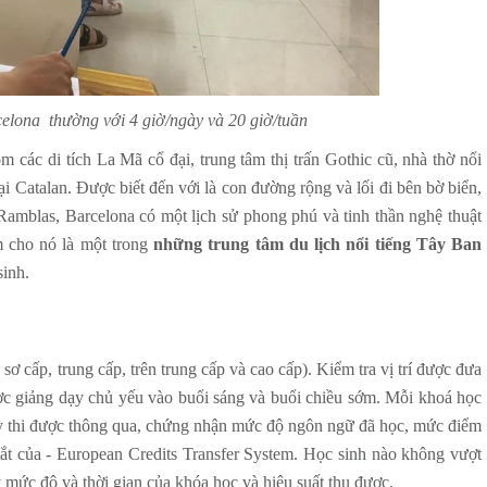
celona thường với 4 giờ/ngày và 20 giờ/tuần
m các di tích La Mã cổ đại, trung tâm thị trấn Gothic cũ, nhà thờ nổi
 Catalan. Được biết đến với là con đường rộng và lối đi bên bờ biển,
amblas, Barcelona có một lịch sử phong phú và tinh thần nghệ thuật
àm cho nó là một trong
những trung tâm du lịch nổi tiếng Tây Ban
sinh.
sơ cấp, trung cấp, trên trung cấp và cao cấp). Kiểm tra vị trí được đưa
ợc giảng dạy chủ yếu vào buổi sáng và buổi chiều sớm. Mỗi khoá học
kỳ thi được thông qua, chứng nhận mức độ ngôn ngữ đã học, mức điểm
tắt của - European Credits Transfer System. Học sinh nào không vượt
 mức độ và thời gian của khóa học và hiệu suất thu được.