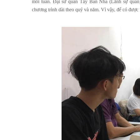
mỗi tuần. Đại sứ quán Tây Ban Nha (Lãnh sự quán) 
chương trình dài theo quý và năm. Vì vậy, để có được 