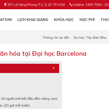
357 Lê Hồng Phong, P.2, Q.10, TP.HCM
Hotline: 1900 7060 - (0
ATION
LỊCH KHAI GIẢNG
KHÓA HỌC
HỌC PHÍ
THƯ
Thông tin ưu đãi
Du học Tây Ban Nha
ăn hóa tại Đại học Barcelona
 từ người mới bắt đầu đến nâng cao)
 (20 giờ mỗi tuần)