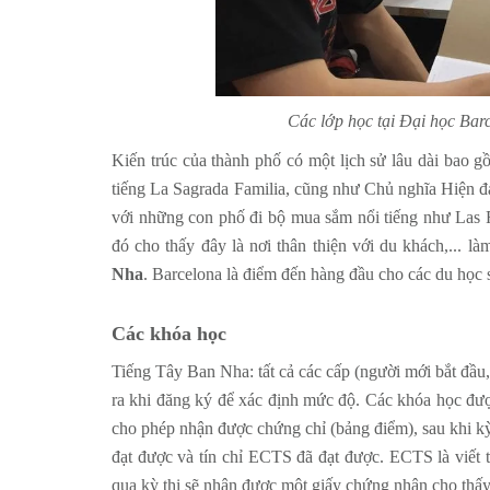
Các lớp học tại Đại học Bar
Kiến trúc của thành phố có một lịch sử lâu dài bao gồ
tiếng La Sagrada Familia, cũng như Chủ nghĩa Hiện đại
với những con phố đi bộ mua sắm nổi tiếng như Las R
đó cho thấy đây là nơi thân thiện với du khách,... l
Nha
. Barcelona là điểm đến hàng đầu cho các du học 
Các khóa học
Tiếng Tây Ban Nha: tất cả các cấp (người mới bắt đầu, 
ra khi đăng ký để xác định mức độ. Các khóa học đư
cho phép nhận được chứng chỉ (bảng điểm), sau khi 
đạt được và tín chỉ ECTS đã đạt được. ECTS là viết 
qua kỳ thi sẽ nhận được một giấy chứng nhận cho thấy