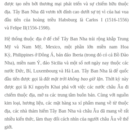
được tạo nên bởi thương mại phát triển và sự chiếm hữu thuộc
địa. Tây Ban Nha đã vươn tới đỉnh cao dưới sự trị vì của hai vua
đầu tiên của hoàng triều Habsburg là Carlos I (1516-1556)
và Felipe II(1556-1598).
Hệ thống thuộc địa ở đế chế Tây Ban Nha trải rộng khắp Trung
Mỹ và Nam Mỹ, Mexico, một phần lớn miền nam Hoa
Kỳ, Philippines ở Đông Á, bán đảo Iberia (trong đó có cả Bồ Đào
Nha), miền nam Ý, đảo Sicilia và một số nơi ngày nay thuộc các
nước Đức, Bỉ, Luxembourg và Hà Lan. Tây Ban Nha là đế quốc
đầu tiên được gọi là
đất mặt trời không bao giờ lặn
. Thời kỳ này
được gọi là Kỉ nguyên Khai phá với việc các nước châu Âu đi
chiếm thuộc địa, mở ra các trung tâm buôn bán. Cùng với nguồn
kim loại, hương liệu, các mặt hàng xa xỉ phẩm mang về từ thuộc
địa, các nhà thám hiểm Tây Ban Nha và châu Âu đã mang về rất
nhiều kiến thức, làm thay đổi cách nhìn của người châu Âu về thế
giới.