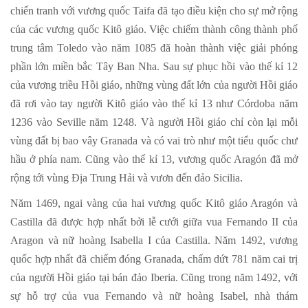
chiến tranh với vương quốc Taifa đã tạo điều kiện cho sự mở rộng
của các vương quốc Kitô giáo. Việc chiếm thành công thành phố
trung tâm Toledo vào năm 1085 đã hoàn thành việc giải phóng
phần lớn miền bắc Tây Ban Nha. Sau sự phục hồi vào thế kỉ 12
của vương triều Hồi giáo, những vùng đất lớn của người Hồi giáo
đã rơi vào tay người Kitô giáo vào thế kỉ 13 như Córdoba năm
1236 vào Seville năm 1248. Và người Hồi giáo chỉ còn lại mỗi
vùng đất bị bao vây Granada và có vai trò như một tiểu quốc chư
hầu ở phía nam. Cũng vào thế kỉ 13, vương quốc Aragón đã mở
rộng tới vùng Địa Trung Hải và vươn đến đảo Sicilia.
Năm 1469, ngai vàng của hai vương quốc Kitô giáo Aragón và
Castilla đã được hợp nhất bởi lễ cưới giữa vua Fernando II của
Aragon và nữ hoàng Isabella I của Castilla. Năm 1492, vương
quốc hợp nhất đã chiếm đóng Granada, chấm dứt 781 năm cai trị
của người Hồi giáo tại bán đảo Iberia. Cũng trong năm 1492, với
sự hỗ trợ của vua Fernando và nữ hoàng Isabel, nhà thám