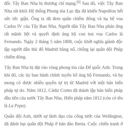
[6]
đốc Tây Ban Nha bị thương chí mạng.
Sau đó, việc Tây Ban
Nha rút khỏi Hệ thống Phong tỏa Lục địa đã khiến Napoléon hết
sức tức giận. Ông ta đã đem quân chiếm đóng và hạ bệ vua
Carlos IV của Tây Ban Nha. Người dân Tây Ban Nha phản ứng
rất mãnh liệt và quyết định ủng hộ con trai vua Carlos là
Fernando. Ngày 2 tháng 5 năm 1808, cuộc khởi nghĩa giành độc
lập người dân thủ đô Madrid bùng nổ, chống lại quân đội Pháp
chiếm đóng.
Tây Ban Nha bị đặt vào vòng phong tỏa của Đế quốc Anh. Trong
khi đó, các ủy ban hành chính tuyên bố ủng hộ Fernando, và họ
mong có được nhiều quyền tự trị từ Madrid với một bản hiến
pháp tự do. Năm 1812, Cádiz Cortes đã thành lập bản hiến pháp
đầu tiên của nước Tây Ban Nha, Hiến pháp năm 1812 (còn có tên
là
La Pepa
).
Quân đội Anh, dưới sự lãnh đạo của công tước của Wellington,
đã đánh bại quân đội Pháp ở bán đảo Iberia. Cuộc chiến tranh ở