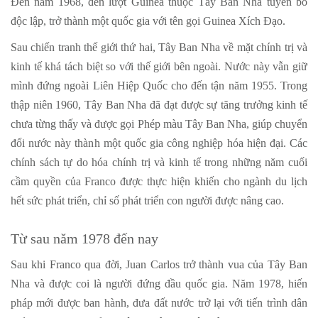
Đến năm 1968, đến lượt Guinea thuộc Tây Ban Nha tuyên bố
độc lập, trở thành một quốc gia với tên gọi Guinea Xích Đạo.
Sau chiến tranh thế giới thứ hai, Tây Ban Nha về mặt chính trị và
kinh tế khá tách biệt so với thế giới bên ngoài. Nước này vẫn giữ
mình đứng ngoài Liên Hiệp Quốc cho đến tận năm 1955. Trong
thập niên 1960, Tây Ban Nha đã đạt được sự tăng trưởng kinh tế
chưa từng thấy và được gọi Phép màu Tây Ban Nha, giúp chuyển
đổi nước này thành một quốc gia công nghiệp hóa hiện đại. Các
chính sách tự do hóa chính trị và kinh tế trong những năm cuối
cầm quyền của Franco được thực hiện khiến cho ngành du lịch
hết sức phát triển, chỉ số phát triển con người được nâng cao.
Từ sau năm 1978 đến nay
Sau khi Franco qua đời, Juan Carlos trở thành vua của Tây Ban
Nha và được coi là người đứng đầu quốc gia. Năm 1978, hiến
pháp mới được ban hành, đưa đất nước trở lại với tiến trình dân