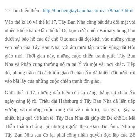
>> Tìm hiểu thêm:
http://hoctiengtaybannha.com/v178/bai-3.html
Vào thế kỉ 16 và thế kỉ 17, Tây Ban Nha cũng bắt đầu đối mặt với
nhiều khó khăn. Đầu thế kỉ 16, bọn cướp biển Barbary hung hãn
dưới sự bảo hộ của đế chế Ottoman đã đột kích vào những vùng
ven biển của Tây Ban Nha, với âm mưu lập ra các vùng đất Hồi
giáo mới. Thời gian này, những cuộc chiến tranh giữa Tây Ban
Nha và Pháp cũng thường nổ ra tại Ý và một vài nơi khác. Tiếp
đó, phong trào cải cách tôn giáo ở châu Âu đã khiến đất nước rơi
vào bãi lầy của những cuộc chiến tranh tôn giáo.
Giữa thế kỉ 17, những dấu hiệu của sự căng thẳng tại châu Âu
ngày càng lộ rõ. Triều đại Habsburg ở Tây Ban Nha đã liên tiếp
vướng vào những cuộc xung đột về chính trị, tôn giáo, gây ra
nhiều hậu quả về kinh tế. Tây Ban Nha đã giúp đỡ Đế chế La Mã
Thần thánh chống lại những người theo Đạo Tin lành. Nhưng
Tây Ban Nha sau đó lại phải công nhận quyền độc lập của Bồ