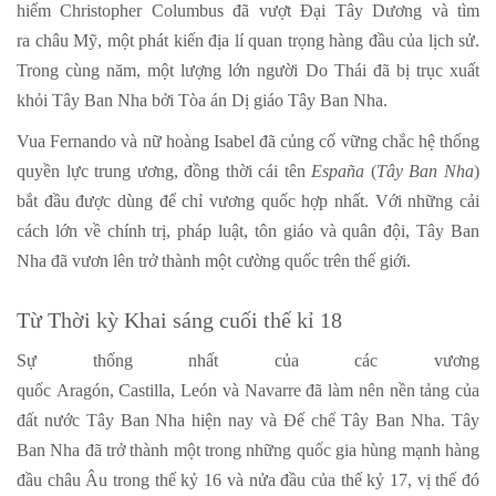
hiểm Christopher Columbus đã vượt Đại Tây Dương và tìm
ra châu Mỹ, một phát kiến địa lí quan trọng hàng đầu của lịch sử.
Trong cùng năm, một lượng lớn người Do Thái đã bị trục xuất
khỏi Tây Ban Nha bởi Tòa án Dị giáo Tây Ban Nha.
Vua Fernando và nữ hoàng Isabel đã củng cố vững chắc hệ thống
quyền lực trung ương, đồng thời cái tên
España
(
Tây Ban Nha
)
bắt đầu được dùng để chỉ vương quốc hợp nhất. Với những cải
cách lớn về chính trị, pháp luật, tôn giáo và quân đội, Tây Ban
Nha đã vươn lên trở thành một cường quốc trên thế giới.
Từ Thời kỳ Khai sáng cuối thế kỉ 18
Sự thống nhất của các vương
quốc Aragón, Castilla, León và Navarre đã làm nên nền tảng của
đất nước Tây Ban Nha hiện nay và Đế chế Tây Ban Nha. Tây
Ban Nha đã trở thành một trong những quốc gia hùng mạnh hàng
đầu châu Âu trong thế kỷ 16 và nửa đầu của thế kỷ 17, vị thế đó