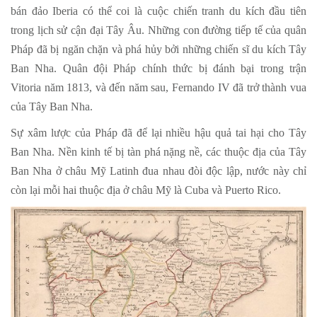
bán đảo Iberia có thể coi là cuộc chiến tranh du kích đầu tiên
trong lịch sử cận đại Tây Âu. Những con đường tiếp tế của quân
Pháp đã bị ngăn chặn và phá hủy bởi những chiến sĩ du kích Tây
Ban Nha. Quân đội Pháp chính thức bị đánh bại trong trận
Vitoria năm 1813, và đến năm sau, Fernando IV đã trở thành vua
của Tây Ban Nha.
Sự xâm lược của Pháp đã để lại nhiều hậu quả tai hại cho Tây
Ban Nha. Nền kinh tế bị tàn phá nặng nề, các thuộc địa của Tây
Ban Nha ở châu Mỹ Latinh đua nhau đòi độc lập, nước này chỉ
còn lại mỗi hai thuộc địa ở châu Mỹ là Cuba và Puerto Rico.