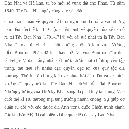
Đào Nha và Hà Lan, từ bỏ một số vùng đất cho Pháp. Từ năm
1640, Tây Ban Nha ngày càng suy yếu dần.
Cuộc tranh luận về quyền kế thừa ngôi báu đã nổ ra vào những
năm đầu của thế kỉ 18. Cuộc chiến tranh về quyền thừa kế đã nổ
ra tại Tây Ban Nha (1701-1714) với cái giá phải trả là Tây Ban
Nha đã mất đi vị trí là một cường quốc ở khu vực. Vương
triều Bourbon Pháp đã lên thay thế. Vị vua Bourbon đầu tiên
là Felipe V đã thống nhất đất nước dưới một chính quyền tập
trung, thủ tiêu rất nhiều đặc quyền đặc lợi của quý tộc địa
phương. Thế kỉ 18 chứng kiến sự phục hồi dần dần và sự thịnh
vượng đã quay trở lại Tây Ban Nha dưới triều đại Bourbon.
Những ý tưởng của Thời kỳ Khai sáng đã phát huy tác dụng. Vào
cuối thế kỉ 18, thương mại tăng trưởng nhanh chóng. Sự giúp đỡ
quân sự đối với các thuộc địa Anh trong cuộc Chiến tranh giành
độc lập Bắc Mỹ đã cải thiện vị thế quốc tế của Tây Ban Nha.