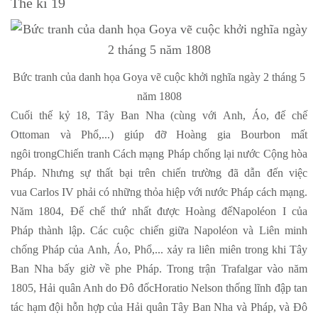
Thế kỉ 19
Bức tranh của danh họa Goya vẽ cuộc khởi nghĩa ngày 2 tháng 5
năm 1808
Cuối thế kỷ 18, Tây Ban Nha (cùng với Anh, Áo, đế chế
Ottoman và Phổ,...) giúp đỡ Hoàng gia Bourbon mất
ngôi trongChiến tranh Cách mạng Pháp chống lại nước Cộng hòa
Pháp. Nhưng sự thất bại trên chiến trường đã dẫn đến việc
vua Carlos IV phải có những thỏa hiệp với nước Pháp cách mạng.
Năm 1804, Đế chế thứ nhất được Hoàng đếNapoléon I của
Pháp thành lập. Các cuộc chiến giữa Napoléon và Liên minh
chống Pháp của Anh, Áo, Phổ,... xảy ra liên miên trong khi Tây
Ban Nha bấy giờ về phe Pháp. Trong trận Trafalgar vào năm
1805, Hải quân Anh do Đô đốcHoratio Nelson thống lĩnh đập tan
tác hạm đội hỗn hợp của Hải quân Tây Ban Nha và Pháp, và Đô