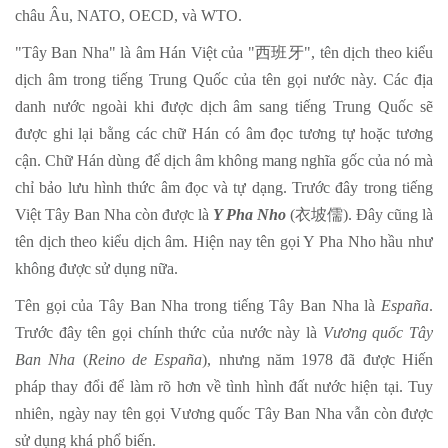
châu Âu, NATO, OECD, và WTO.
"Tây Ban Nha" là âm Hán Việt của "西班牙", tên dịch theo kiểu
dịch âm trong tiếng Trung Quốc của tên gọi nước này. Các địa
danh nước ngoài khi được dịch âm sang tiếng Trung Quốc sẽ
được ghi lại bằng các chữ Hán có âm đọc tương tự hoặc tương
cận. Chữ Hán dùng để dịch âm không mang nghĩa gốc của nó mà
chỉ bảo lưu hình thức âm đọc và tự dạng. Trước đây trong tiếng
Việt Tây Ban Nha còn được là
Y Pha Nho
(衣坡儒). Đây cũng là
tên dịch theo kiểu dịch âm. Hiện nay tên gọi Y Pha Nho hầu như
không được sử dụng nữa.
Tên gọi của Tây Ban Nha trong tiếng Tây Ban Nha là
España
.
Trước đây tên gọi chính thức của nước này là
Vương quốc Tây
Ban Nha
(
Reino de España
), nhưng năm 1978 đã được Hiến
pháp thay đổi để làm rõ hơn về tình hình đất nước hiện tại. Tuy
nhiên, ngày nay tên gọi Vương quốc Tây Ban Nha vẫn còn được
sử dụng khá phổ biến.