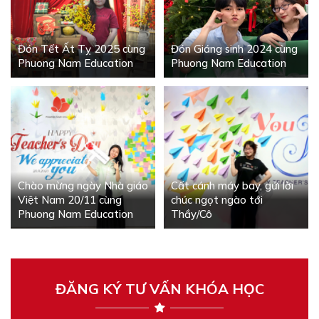
Đón Tết Ất Tỵ 2025 cùng
Đón Giáng sinh 2024 cùng
Phuong Nam Education
Phuong Nam Education
Chào mừng ngày Nhà giáo
Cất cánh máy bay, gửi lời
Việt Nam 20/11 cùng
chúc ngọt ngào tới
Phuong Nam Education
Thầy/Cô
ĐĂNG KÝ TƯ VẤN KHÓA HỌC