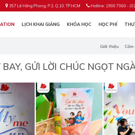
357 Lê Hồng Phong, P.2, Q.10, TP.HCM
Hotline: 1900 7060 - (0
ATION
LỊCH KHAI GIẢNG
KHÓA HỌC
HỌC PHÍ
THƯ
Giới thiệu
Cảm 
 BAY, GỬI LỜI CHÚC NGỌT NGA