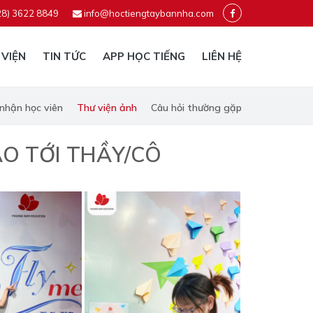
28) 3622 8849
info@hoctiengtaybannha.com
 VIỆN
TIN TỨC
APP HỌC TIẾNG
LIÊN HỆ
nhận học viên
Thư viện ảnh
Câu hỏi thường gặp
̀O TỚI THẦY/CÔ