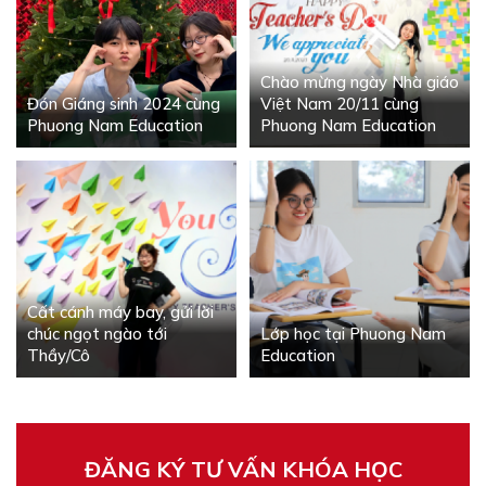
Chào mừng ngày Nhà giáo
Đón Giáng sinh 2024 cùng
Việt Nam 20/11 cùng
Phuong Nam Education
Phuong Nam Education
Cất cánh máy bay, gửi lời
chúc ngọt ngào tới
Lớp học tại Phuong Nam
Thầy/Cô
Education
ĐĂNG KÝ TƯ VẤN KHÓA HỌC