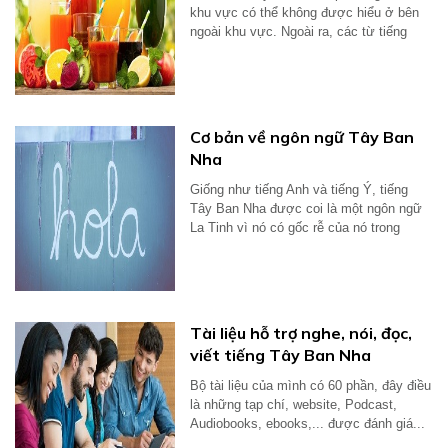
khu vực có thể không được hiểu ở bên
ngoài khu vực. Ngoài ra, các từ tiếng
Anh...
Cơ bản về ngôn ngữ Tây Ban
Nha
Giống như tiếng Anh và tiếng Ý, tiếng
Tây Ban Nha được coi là một ngôn ngữ
La Tinh vì nó có gốc rễ của nó trong
tiếng...
Tài liệu hỗ trợ nghe, nói, đọc,
viết tiếng Tây Ban Nha
Bộ tài liệu của mình có 60 phần, đây điều
là những tạp chí, website, Podcast,
Audiobooks, ebooks,... được đánh giá...