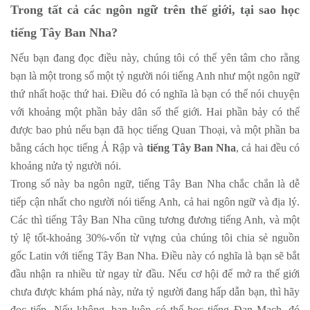
Trong tất cả các ngôn ngữ trên thế giới, tại sao học
tiếng Tây Ban Nha?
Nếu bạn đang đọc điều này, chúng tôi có thể yên tâm cho rằng
bạn là một trong số một tỷ người nói tiếng Anh như một ngôn ngữ
thứ nhất hoặc thứ hai. Điều đó có nghĩa là bạn có thể nói chuyện
với khoảng một phần bảy dân số thế giới. Hai phần bảy có thể
được bao phủ nếu bạn đã học tiếng Quan Thoại, và một phần ba
bằng cách học tiếng Ả Rập và
tiếng Tây Ban Nha
, cả hai đều có
khoảng nửa tỷ người nói.
Trong số này ba ngôn ngữ, tiếng Tây Ban Nha chắc chắn là dễ
tiếp cận nhất cho người nói tiếng Anh, cả hai ngôn ngữ và địa lý.
Các thì tiếng Tây Ban Nha cũng tương đương tiếng Anh, và một
tỷ lệ tốt-khoảng 30%-vốn từ vựng của chúng tôi chia sẻ nguồn
gốc Latin với tiếng Tây Ban Nha. Điều này có nghĩa là bạn sẽ bắt
đầu nhận ra nhiều từ ngay từ đầu. Nếu cơ hội để mở ra thế giới
chưa được khám phá này, nửa tỷ người đang hấp dẫn bạn, thì hãy
đọc tiếp. Nếu không, bạn luôn có thể học tiếng Đan Mạch, đó