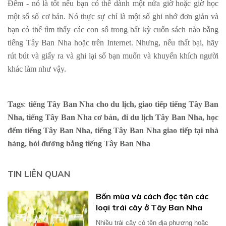
Đếm - nó là tốt nếu bạn có thể dành một nửa giờ hoặc giờ học
một số số cơ bản. Nó thực sự chỉ là một số ghi nhớ đơn giản và
bạn có thể tìm thấy các con số trong bất kỳ cuốn sách nào bằng
tiếng Tây Ban Nha hoặc trên Internet. Nhưng, nếu thất bại, hãy
rút bút và giấy ra và ghi lại số bạn muốn và khuyến khích người
khác làm như vậy.
Tags
:
tiếng Tây Ban Nha cho du lịch, giao tiếp tiếng Tây Ban
Nha, tiếng Tây Ban Nha cơ bản, đi du lịch Tây Ban Nha, học
đếm tiếng Tây Ban Nha, tiếng Tây Ban Nha giao tiếp tại nhà
hàng, hỏi đường bằng tiếng Tây Ban Nha
TIN LIÊN QUAN
Bốn mùa và cách đọc tên các
loại trái cây ở Tây Ban Nha
Nhiều trái cây có tên địa phương hoặc