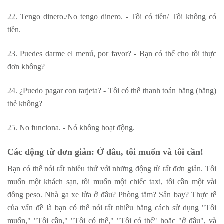
22. Tengo dinero./No tengo dinero. - Tôi có tiền/ Tôi không có
tiền.
23. Puedes darme el menú, por favor? - Bạn có thể cho tôi thực
đơn không?
24. ¿Puedo pagar con tarjeta? - Tôi có thể thanh toán bằng (bằng)
thẻ không?
25. No funciona. - Nó không hoạt động.
Các động từ đơn giản: Ở đâu, tôi muốn và tôi cần!
Bạn có thể nói rất nhiều thứ với những động từ rất đơn giản. Tôi
muốn một khách sạn, tôi muốn một chiếc taxi, tôi cần một vài
đồng peso. Nhà ga xe lửa ở đâu? Phòng tắm? Sân bay? Thực tế
của vấn đề là bạn có thể nói rất nhiều bằng cách sử dụng "Tôi
muốn," "Tôi cần," "Tôi có thể," "Tôi có thể" hoặc "ở đâu", và