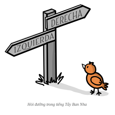
Hỏi đường trong tiếng Tây Ban Nha