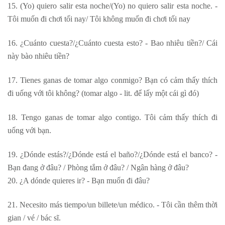
15. (Yo) quiero salir esta noche/(Yo) no quiero salir esta noche. -
Tôi muốn đi chơi tối nay/ Tôi không muốn đi chơi tối nay
16. ¿Cuánto cuesta?/¿Cuánto cuesta esto? - Bao nhiêu tiền?/ Cái
này bào nhiêu tiền?
17. Tienes ganas de tomar algo conmigo? Bạn có cảm thấy thích
đi uống với tôi không? (tomar algo - lit. để lấy một cái gì đó)
18. Tengo ganas de tomar algo contigo. Tôi cảm thấy thích đi
uống với bạn.
19. ¿Dónde estás?/¿Dónde está el baño?/¿Dónde está el banco? -
Bạn đang ở đâu? / Phòng tắm ở đâu? / Ngân hàng ở đâu?
20. ¿A dónde quieres ir? - Bạn muốn đi đâu?
21. Necesito más tiempo/un billete/un médico. - Tôi cần thêm thời
gian / vé / bác sĩ.