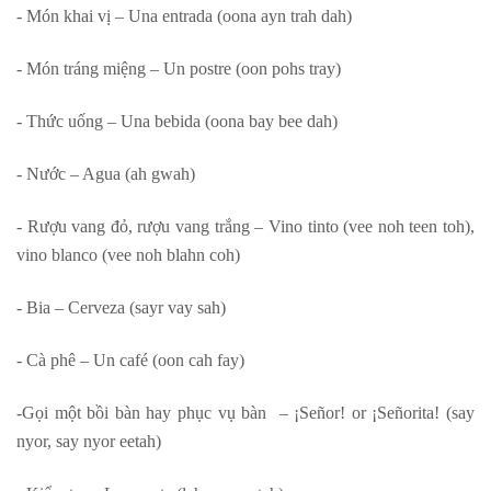
- Món khai vị – Una entrada (oona ayn trah dah)
- Món tráng miệng – Un postre (oon pohs tray)
- Thức uống – Una bebida (oona bay bee dah)
- Nước – Agua (ah gwah)
- Rượu vang đỏ, rượu vang trắng – Vino tinto (vee noh teen toh),
vino blanco (vee noh blahn coh)
- Bia – Cerveza (sayr vay sah)
- Cà phê – Un café (oon cah fay)
-Gọi một bồi bàn hay phục vụ bàn – ¡Señor! or ¡Señorita! (say
nyor, say nyor eetah)