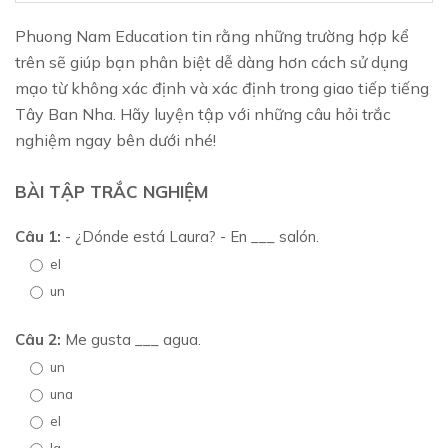
Phuong Nam Education tin rằng những trường hợp kể
trên sẽ giúp bạn phân biệt dễ dàng hơn cách sử dụng
mạo từ không xác định và xác định trong giao tiếp tiếng
Tây Ban Nha. Hãy luyện tập với những câu hỏi trắc
nghiệm ngay bên dưới nhé!
BÀI TẬP TRẮC NGHIỆM
Câu 1:
- ¿Dónde está Laura? - En ___ salón.
el
un
Câu 2:
Me gusta ___ agua.
un
una
el
la