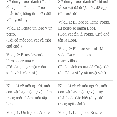
Sử dụng trước danh từ chỉ
Sử dụng trước danh từ khi nói
đồ vật lần đầu tiên được
về sự vật đã được nói, đề cập
nhắc tới (thông tin mới) đối
tới trước đó.
với người nghe.
Ví dụ 1: El loro se llama Poppi.
Ví dụ 1: Tengo un loro y un
El perro se llama Lobi.
perro.
(Con vẹt tên là Poppi. Chú chó
(Tôi có một con vẹt và một
tên là Lobi.)
chú chó.)
Ví dụ 2: El libro se titula Mi
Ví dụ 2: Estoy leyendo un
vida. La cantante es
libro sobre una cantante.
marravillosa.
(Tôi đang đọc một cuốn
(Cuốn sách có tựa đề Cuộc đời
sách về 1 cô ca sĩ.)
tôi. Cô ca sĩ ấy rất tuyệt vời.)
Khi nói về một người, một
Khi nói về về một người, một
con vật hay một sự vật nằm
con vật hay một sự vật duy
trong một nhóm, một tập
nhất hoặc đặc biệt (duy nhất
hợp.
trong ngữ cảnh).
Ví dụ 1: Un hijo de Andrés
Ví dụ 1: La hija de Rosa es