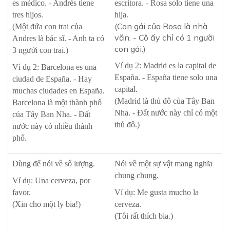
es médico. - Andrés tiene
escritora. - Rosa solo tiene una
tres hijos.
hija.
(Con gái của Rosa là nhà
(Một đứa con trai của
văn. - Cô ấy chỉ có 1 người
Andres là bác sĩ. - Anh ta có
con gái.)
3 người con trai.)
Ví dụ 2: Madrid es la capital de
Ví dụ 2: Barcelona es una
España. - España tiene solo una
ciudad de España. - Hay
capital.
muchas ciudades en España.
(Madrid là thủ đô của Tây Ban
Barcelona là một thành phố
Nha. - Đất nước này chỉ có một
của Tây Ban Nha. - Đất
thủ đô.)
nước này có nhiều thành
phố.
Dùng để nói về số lượng.
Nói về một sự vật mang nghĩa
chung chung.
Ví dụ: Una cerveza, por
favor.
Ví dụ: Me gusta mucho la
(Xin cho một ly bia!)
cerveza.
(Tôi rất thích bia.)