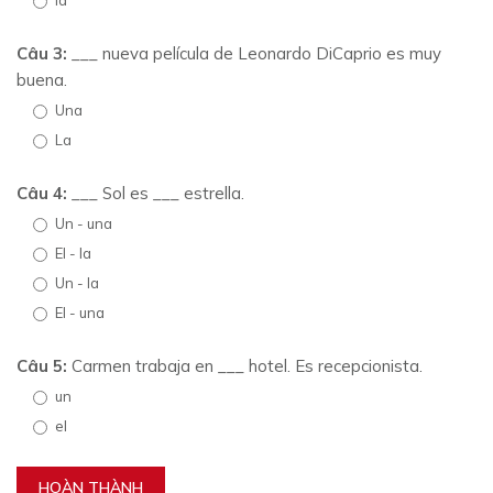
Câu 3:
___ nueva película de Leonardo DiCaprio es muy
buena.
Una
La
Câu 4:
___ Sol es ___ estrella.
Un - una
El - la
Un - la
El - una
Câu 5:
Carmen trabaja en ___ hotel. Es recepcionista.
un
el
HOÀN THÀNH