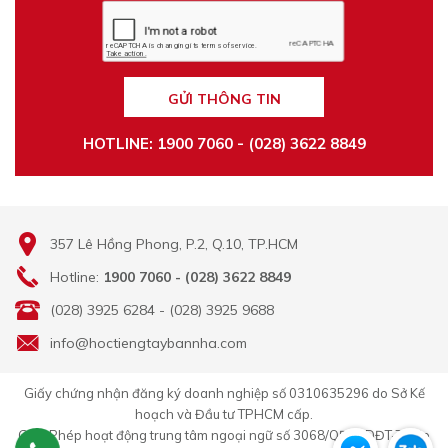
GỬI THÔNG TIN
HOTLINE: 1900 7060 - (028) 3622 8849
357 Lê Hồng Phong, P.2, Q.10, TP.HCM
Hotline:
1900 7060 - (028) 3622 8849
(028) 3925 6284 - (028) 3925 9688
info@hoctiengtaybannha.com
Giấy chứng nhận đăng ký doanh nghiệp số 0310635296 do Sở Kế
hoạch và Đầu tư TPHCM cấp.
Giấy Phép hoạt động trung tâm ngoại ngữ số 3068/QĐ-GDĐT-TC do