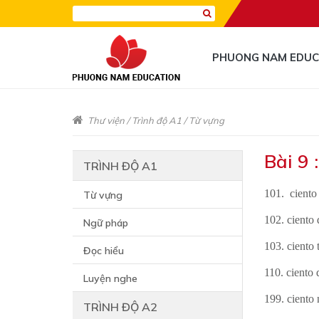
PHUONG NAM EDUC
Thư viện
/
Trình độ A1
/
Từ vựng
Bài 9 
TRÌNH ĐỘ A1
101. cient
Từ vựng
102. ciento 
Ngữ pháp
103. ciento 
Đọc hiểu
110. ciento 
Luyện nghe
199. ciento
TRÌNH ĐỘ A2