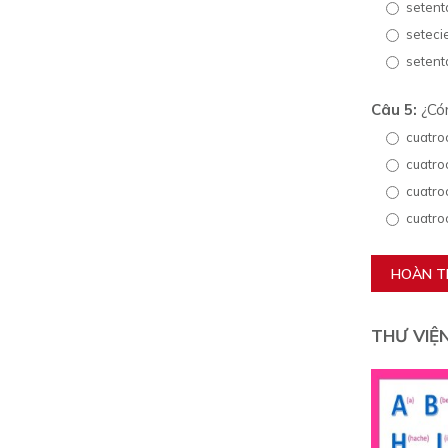
setent
seteci
setent
Câu 5:
¿Cóm
cuatro
cuatro
cuatro
cuatro
HOÀN 
THƯ VIỆ