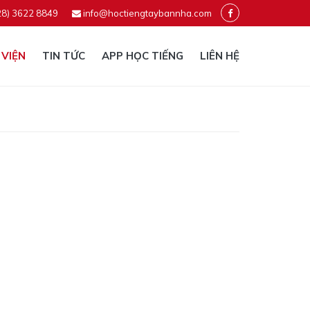
28) 3622 8849
info@hoctiengtaybannha.com
 VIỆN
TIN TỨC
APP HỌC TIẾNG
LIÊN HỆ