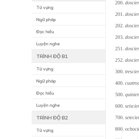
200.
doscie
Từ vựng
201.
doscie
Ngữ pháp
202.
doscie
Đọc hiểu
203.
doscie
Luyện nghe
251.
doscie
TRÌNH ĐỘ B1
252.
doscie
Từ vựng
300.
trescie
Ngữ pháp
400.
cuatro
Đọc hiểu
500.
quinie
Luyện nghe
600.
seiscie
TRÌNH ĐỘ B2
700.
setecie
800.
ochoci
Từ vựng