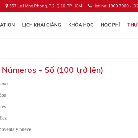
357 Lê Hồng Phong, P.2, Q.10, TP.HCM
Hotline: 1900 7060 - (0
ATION
LỊCH KHAI GIẢNG
KHÓA HỌC
HỌC PHÍ
THƯ
: Números - Số (100 trở lên)
o
uno
dos
tres
diez
 noventa y nueve