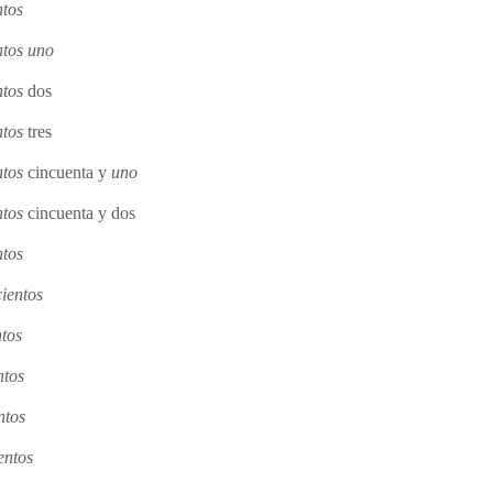
ntos
ntos uno
ntos
dos
ntos
tres
ntos
cincuenta y
uno
ntos
cincuenta y dos
ntos
cientos
ntos
ntos
ntos
entos