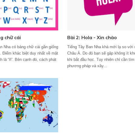
g chữ cái
Bài 2: Hola - Xin chào
n Nha có bảng chữ cái gần giống
Tiếng Tây Ban Nha khá mới lạ so với
h. Điểm khác biệt duy nhất về mặt
Châu Á. Do đó bạn sẽ gặp không ít kh
h là “ñ”. Bên cạnh đó, cách phát
khi bắt đầu học. Tuy nhiên chỉ cần tì
phương pháp và xây...