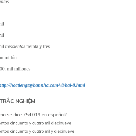
entos
mil
mil
mil
trescientos
treinta y tres
un millón
00. mil millones
http://hoctiengtaybannha.com/v8/bai-8.html
 TRẮC NGHIỆM
o se dice 754.019 en español?
entos cincuenta y cuatro mil diecinueve
entos cincuenta y cuatro mil y diecinueve