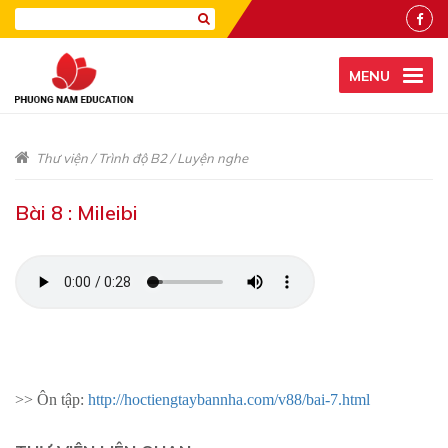
MENU
Thư viện
/
Trình độ B2
/
Luyện nghe
Bài 8 : Mileibi
>> Ôn tập:
http://hoctiengtaybannha.com/v88/bai-7.html