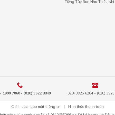
Tiếng Tây Ban Nha Thiếu Nhi 
e:
1900 7060 - (028) 3622 8849
(028) 3925 6284 - (028) 392
Chính sách bảo mật thông tin
|
Hình thức thanh toán
nhận đăng ký doanh nghiệp số 0310635296 do Sở Kế hoạch và Đầu t