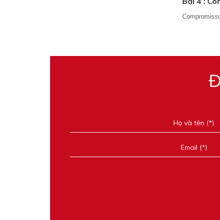
Bài 4 : C
Compromisso
Đ