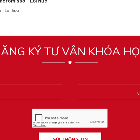
ompromisso - Lời hứa
 - Lời hứa
ĂNG KÝ TƯ VẤN KHÓA H
GỬI THÔNG TIN