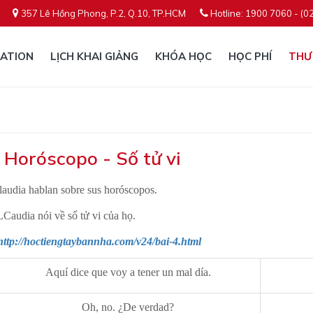
357 Lê Hồng Phong, P.2, Q.10, TP.HCM
Hotline: 1900 7060 - (0
ATION
LỊCH KHAI GIẢNG
KHÓA HỌC
HỌC PHÍ
THƯ
: Horóscopo - Số tử vi
Claudia hablan sobre sus horóscopos.
LCaudia nói về số tử vi của họ.
http://hoctiengtaybannha.com/v24/bai-4.html​
Aquí dice que voy a tener un mal día.
Oh, no. ¿De verdad?