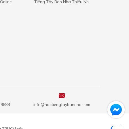
Online
Tiếng Tây Ban Nha Thiếu Nhi
5 9688
info@hoctiengtaybannha.com
ư TPHCM cấp.