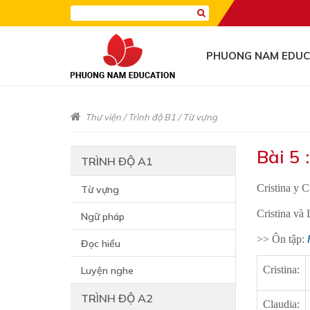
PHUONG NAM EDUC
Thư viện
/
Trình độ B1
/
Từ vựng
Bài 5 
TRÌNH ĐỘ A1
Cristina y 
Từ vựng
Cristina và 
Ngữ pháp
>> Ôn tập:
Đọc hiểu
Cristina:
Luyện nghe
TRÌNH ĐỘ A2
Claudia: