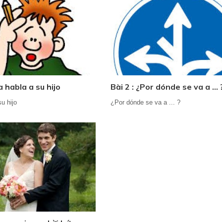
a habla a su hijo
Bài 2 : ¿Por dónde se va a ... 
u hijo
¿Por dónde se va a ... ?