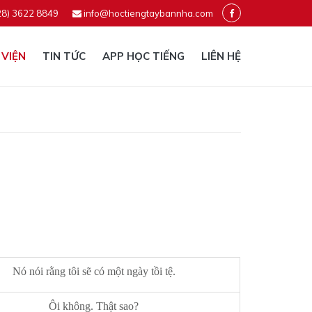
28) 3622 8849
info@hoctiengtaybannha.com
 VIỆN
TIN TỨC
APP HỌC TIẾNG
LIÊN HỆ
Nó nói rằng tôi sẽ có một ngày tồi tệ.
Ôi không. Thật sao?