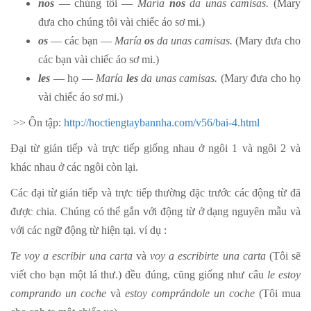
nos
— chúng tôi —
María
nos
da unas camisas.
(Mary
đưa cho chúng tôi vài chiếc áo sơ mi.)
os
— các bạn —
María
os
da unas camisas.
(Mary đưa cho
các bạn vài chiếc áo sơ mi.)
les
— họ —
María
les
da unas camisas.
(Mary đưa cho họ
vài chiếc áo sơ mi.)
>> Ôn tập:
http://hoctiengtaybannha.com/v56/bai-4.html
Đại từ gián tiếp và trực tiếp giống nhau ở ngôi 1 và ngôi 2 và
khác nhau ở các ngôi còn lại.
Các đại từ gián tiếp và trực tiếp thường đặc trước các động từ đã
được chia. Chúng có thể gắn với động từ ở dạng nguyên mẫu và
với các ngữ động từ hiện tại. ví dụ :
Te voy a escribir una carta
và
voy a escribirte una carta
(Tôi sẽ
viết cho bạn một lá thư.) đều đúng, cũng giống như câu
le estoy
comprando un coche
và
estoy comprándole un coche
(Tôi mua