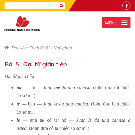
MENU
Thư viện
/
Trình độ B2
/
Ngữ pháp
Bài 5 : Đại từ gián tiếp
Đại từ gián tiếp
me
— tôi —
Juan
me
da una camisa.
(John đưa tôi chiếc
áo sơ mi.)
te
— bạn —
Juan
te
da una camisa.
(John đưa bạn chiếc
áo sơ mi.)
le
— anh ta/ cô ta/ nó —
Juan
le
da una camisa a
usted.
(John đưa cô ta chiếc áo sơ mi.)