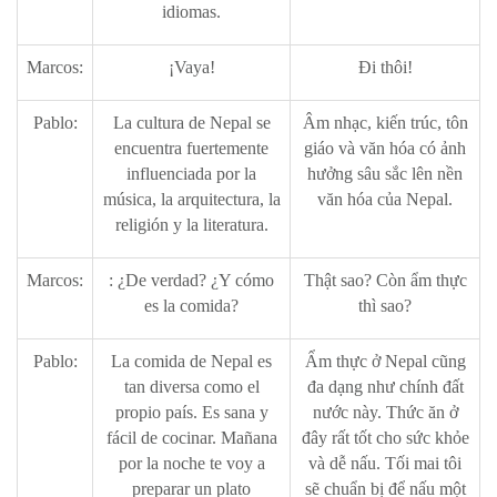
idiomas.
Marcos:
¡Vaya!
Đi thôi!
Pablo:
La cultura de Nepal se
Âm nhạc, kiến trúc, tôn
encuentra fuertemente
giáo và văn hóa có ảnh
influenciada por la
hưởng sâu sắc lên nền
música, la arquitectura, la
văn hóa của Nepal.
religión y la literatura.
Marcos:
: ¿De verdad? ¿Y cómo
Thật sao? Còn ẩm thực
es la comida?
thì sao?
Pablo:
La comida de Nepal es
Ẩm thực ở Nepal cũng
tan diversa como el
đa dạng như chính đất
propio país. Es sana y
nước này. Thức ăn ở
fácil de cocinar. Mañana
đây rất tốt cho sức khỏe
por la noche te voy a
và dễ nấu. Tối mai tôi
preparar un plato
sẽ chuẩn bị để nấu một