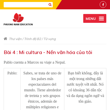
MENU
Thư viện
/
Trình độ B2
/
Từ vựng
Bài 4 : Mi cultura - Nền văn hóa của tôi
Pablo cuenta a Marcos su viaje a Nepal.
Pablo:
Sabes, se trata de uno de
Bạn biết không, đây là
los países más
một trong những đất
espectaculares del
nước tuyệt vời nhất. Nó
mundo. Tiene alrededor
có khoảng 36 dân tộc
de treinta y seis grupos
và đa dạng ngôn ngữ và
étnicos, además de
tôn giáo.
múltiples religiones e