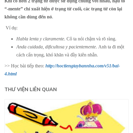
Khi có hơn 2 trạng từ được sử dụng chung với nhau, hậu tố
“-mente” chỉ xuất hiện ở trạng từ cuối, các trạng từ còn lại
không cần dùng đến nó
.
Ví dụ:
Habla lenta y claramente.
Cô ta nói chậm và rõ ràng.
Anda cuidada, dificultosa y pacientemente.
Anh ta đi một
cách cẩn trọng, khó khăn và đầy kiên nhẫn.
>> Học bài tiếp theo:
http://hoctiengtaybannha.com/v51/bai-
4.html
THƯ VIỆN LIÊN QUAN