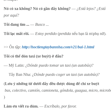
Nó có xa không? Nó có gần đây không?
—
¿Está lejos? ¿Está
por aquí?
Tôi đang tìm ...
—
Busco ...
Tôi lạc mất rồi.
—
Estoy perdido
(
perdida
nếu bạn là m\phụ nữ).
>> Ôn tập:
http://hoctiengtaybannha.com/v21/bai-1.html
Tôi có thể đón taxi (xe buýt) ở đâu?
— Mỹ Latin:
¿Dónde puedo tomar un taxi (un autobús)?
Tây Ban Nha:
¿Dónde puedo coger un taxi (un autobús)?
(
Lưu ý những từ dưới đây đều được dùng để chỉ xe buýt
bus
,
colectivo
,
camión
,
camioneta
,
góndola
,
guagua
,
micro
,
microb
)
Làm ơn viết ra dùm.
—
Escríbalo, por favor.