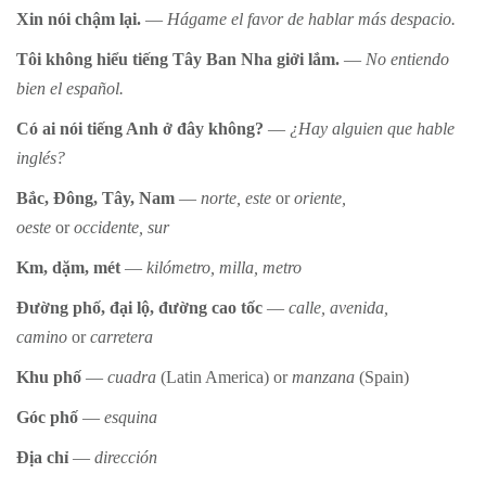
Xin nói chậm lại.
—
Hágame el favor de hablar más despacio.
Tôi không hiểu tiếng Tây Ban Nha giởi lắm.
—
No entiendo
bien el español.
Có ai nói tiếng Anh ở đây không?
—
¿Hay alguien que hable
inglés?
Bắc, Đông, Tây, Nam
—
norte, este
or
oriente,
oeste
or
occidente, sur
Km, dặm, mét
—
kilómetro, milla, metro
Đường phố, đại lộ, đường cao tốc
—
calle, avenida,
camino
or
carretera
Khu phố
—
cuadra
(Latin America)
or
manzana
(Spain)
Góc phố
—
esquina
Địa chỉ
—
dirección