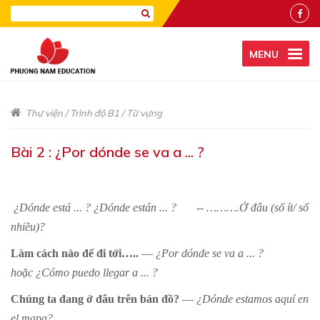
MENU
Thư viện
/
Trình độ B1
/
Từ vựng
Bài 2 : ¿Por dónde se va a ... ?
¿Dónde está ... ? ¿Dónde están ... ? -- ……….Ở đâu (số ít/ số
nhiều)?
Làm cách nào để đi tới…..
—
¿Por dónde se va a ... ?
hoặc ¿Cómo puedo llegar a ... ?
Chúng ta đang ở đâu trên bản đồ?
—
¿Dónde estamos aquí en
el mapa?