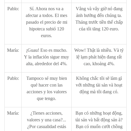
Pablo:
Sí. Ahora nos va a
Vâng và vây giờ nó đang
afectar a todos. El mes
ảnh hưởng đến chúng ta.
pasado el precio de mi
Tháng trước tiền thế chấp
hipoteca subió 120
của tôi tăng 120 euro.
euros.
María:
¡Guau! Eso es mucho.
Wow! Thật là nhiều. Và tỷ
Y la inflación sigue muy
lệ lạm phát hiện đang rất
alta, alrededor del 4%.
cao, khoảng 4%.
Pablo:
Tampoco sé muy bien
Không chắc tôi sẽ làm gì
qué hacer con las
với những tài sản và hoạt
acciones y los valores
động mà tôi đang có.
que tengo.
María:
¿Tienes acciones,
Bạn có những hoạt động,
valores y una casa?...
tài sản và bất động sản à?
¿Por casualidad estás
Bạn có muốn cưới chồng