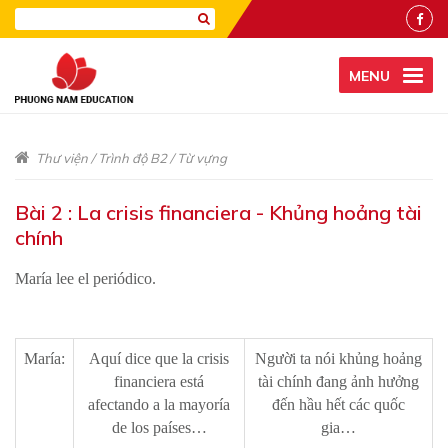
MENU
Thư viện
/
Trình độ B2
/
Từ vựng
Bài 2 : La crisis financiera - Khủng hoảng tài
chính
María lee el periódico.
María:
Aquí dice que la crisis
Người ta nói khủng hoảng
financiera está
tài chính đang ảnh hưởng
afectando a la mayoría
đến hầu hết các quốc
de los países…
gia…